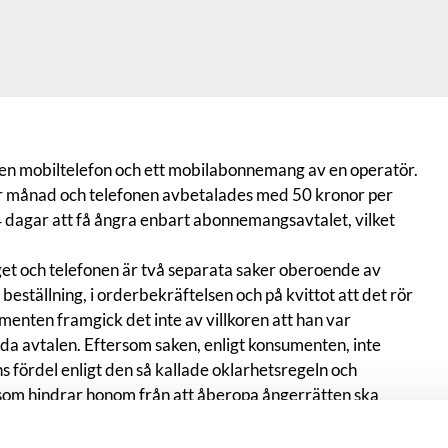
 en mobiltelefon och ett mobilabonnemang av en operatör.
 månad och telefonen avbetalades med 50 kronor per
agar att få ångra enbart abonnemangsavtalet, vilket
och telefonen är två separata saker oberoende av
eställning, i orderbekräftelsen och på kvittot att det rör
menten framgick det inte av villkoren att han var
åda avtalen. Eftersom saken, enligt konsumenten, inte
ans fördel enligt den så kallade oklarhetsregeln och
som hindrar honom från att åberopa ångerrätten ska
ngande till hans förmån som konsument.
ade att företaget vid beställning via deras hemsida inte