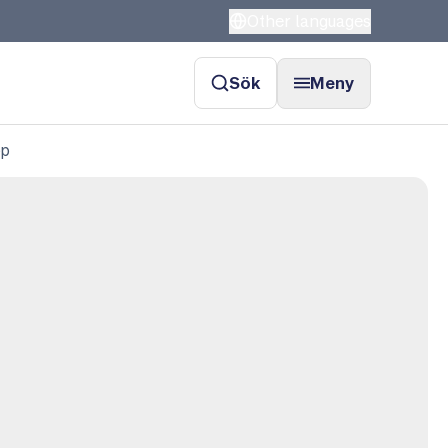
Other languages
Sök
Meny
öp