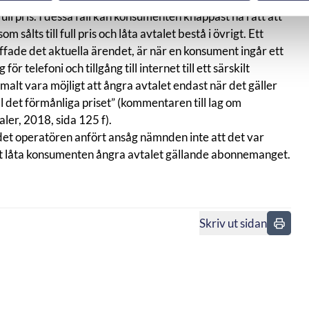
ull pris. I dessa fall kan konsumenten knappast ha rätt att
sålts till full pris och låta avtalet bestå i övrigt. Ett
ffade det aktuella ärendet, är när en konsument ingår ett
telefoni och tillgång till internet till ett särskilt
malt vara möjligt att ångra avtalet endast när det gäller
 det förmånliga priset” (kommentaren till lag om
aler, 2018, sida 125 f).
et operatören anfört ansåg nämnden inte att det var
 att låta konsumenten ångra avtalet gällande abonnemanget.
Skriv ut sidan
n