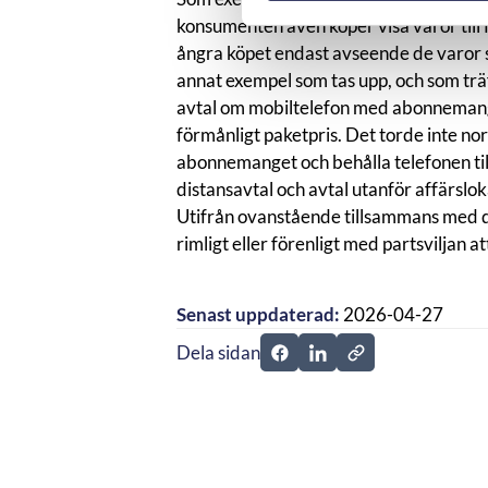
konsumenten även köper visa varor till f
ångra köpet endast avseende de varor som 
annat exempel som tas upp, och som trä
avtal om mobiltelefon med abonnemang för 
förmånligt paketpris. Det torde inte nor
abonnemanget och behålla telefonen till
distansavtal och avtal utanför affärslok
Utifrån ovanstående tillsammans med d
rimligt eller förenligt med partsviljan
Senast uppdaterad:
2026-04-27
Dela sidan
Dela sidan på Facebook
Dela sidan på Linkedi