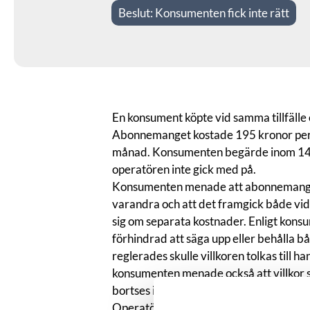
Beslut:
Konsumenten fick inte rätt
En konsument köpte vid samma tillfälle
Abonnemanget kostade 195 kronor per
månad. Konsumenten begärde inom 14 d
operatören inte gick med på.
Konsumenten menade att abonnemanget 
varandra och att det framgick både vid b
sig om separata kostnader. Enligt konsu
förhindrad att säga upp eller behålla b
reglerades skulle villkoren tolkas till h
konsumenten menade också att villkor 
bortses ifrån eftersom reglerna är tvi
Operatören motsatte sig kravet och men