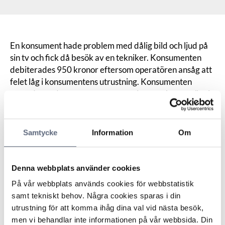
En konsument hade problem med dålig bild och ljud på
sin tv och fick då besök av en tekniker. Konsumenten
debiterades 950 kronor eftersom operatören ansåg att
felet låg i konsumentens utrustning. Konsumenten
menade att det var samma utrustning som han använt i
mer än två år. Denna fungerade bättre än den han fått
av operatören, och hade dessutom fungerat ihop med
operatörens tjänst. Enligt konsumenten var det därför
Samtycke
Information
Om
inte fel på utrustningen utan på operatörens nät som är
uråldriga och som tillsammans med väderförhållandena
på sommaren orsakat problemet.
Denna webbplats använder cookies
Operatören anförde att felet berodde på en så kallad
På vår webbplats används cookies för webbstatistik
homeplug, vilken konsumenten hade installerat via
samt tekniskt behov. Några cookies sparas i din
elnätet i huset, som störde ut signalen till tv-boxen. Felet
utrustning för att komma ihåg dina val vid nästa besök,
berodde därför på utrustning som operatören inte
men vi behandlar inte informationen på vår webbsida. Din