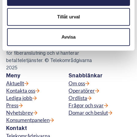
Tillåt urval
Telekområdgivarna
Telekområdgivarna ger opartisk och
Avvisa
kostnadsfri vägledning till konsumenter om
abonnemang för tv, telefoni, bredband samt
för fiberanslutning och vi hanterar
betalteletjänster. © Telekområdgivarna
2025
Meny
Snabblänkar
Aktuellt
Om oss
Kontakta oss
Operatörer
Lediga jobb
Ordlista
Press
Frågor och svar
Nyhetsbrev
Domar och beslut
Konsumentpanelen
Kontakt
Telekområdgivarna