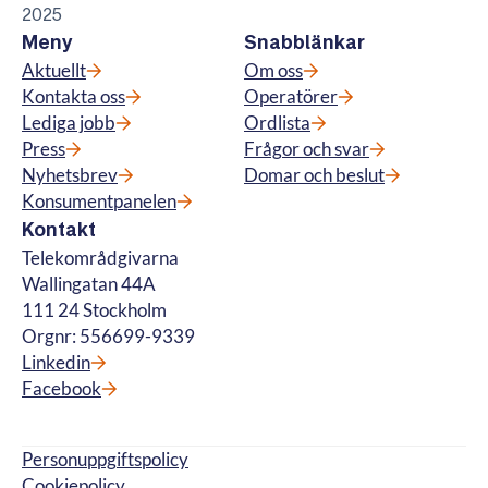
2025
Meny
Snabblänkar
Aktuellt
Om oss
Kontakta oss
Operatörer
Lediga jobb
Ordlista
Press
Frågor och svar
Nyhetsbrev
Domar och beslut
Konsumentpanelen
Kontakt
Telekområdgivarna
Wallingatan 44A
111 24 Stockholm
Orgnr: 556699-9339
Linkedin
Facebook
Personuppgiftspolicy
Cookiepolicy