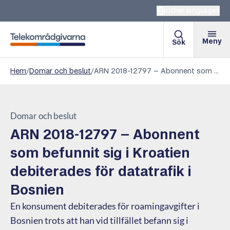
Other languages
Meny
Sök
Telekområdgivarna
Hem
/
Domar och beslut
/
ARN 2018-12797 – Abonnent som befunnit sig i Kroatien debiterades för datatrafik i Bosnien
Domar och beslut
ARN 2018-12797 – Abonnent
som befunnit sig i Kroatien
debiterades för datatrafik i
Bosnien
En konsument debiterades för roamingavgifter i
Bosnien trots att han vid tillfället befann sig i