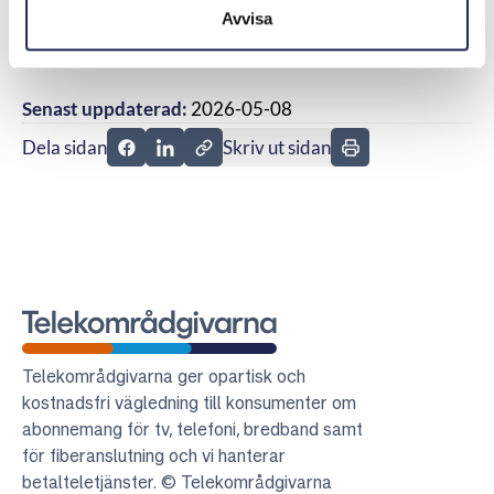
denna bakgrund avslog ARN konsumentens krav på
Avvisa
återbetalning.
Senast uppdaterad:
2026-05-08
Dela sidan
Skriv ut sidan
Dela sidan på Facebook
Dela sidan på Linkedin
Telekområdgivarna
Telekområdgivarna ger opartisk och
kostnadsfri vägledning till konsumenter om
abonnemang för tv, telefoni, bredband samt
för fiberanslutning och vi hanterar
betalteletjänster. © Telekområdgivarna