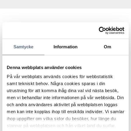
En konsument debiterades för roamingavgifter i
Bosnien trots att han vid tillfället befann sig i Kroatien.
Konsumenten motsatte sig debiteringen och menade att
Samtycke
Information
Om
ett tekniskt fel uppstått. Han ansåg att operatören inte
uppfyllt sin informationsskyldighet om uppkopplingen
mot det bosniska nätet, då sådan information skickats ut
Denna webbplats använder cookies
till konsumenten några dagar innan själva
uppkopplingen mot det bosniska nätet inträffade.
På vår webbplats används cookies för webbstatistik
Dessutom påpekade konsumenten att operatören inte
samt tekniskt behov. Några cookies sparas i din
kunnat presentera någon trafik från hans telefon under
utrustning för att komma ihåg dina val vid nästa besök,
den aktuella perioden.
men vi behandlar inte informationen på vår webbsida. Din
Operatören ansåg att den felsökning som utförts inte
och andra användares aktivitet på webbplatsen loggas
visat något fel i uppkopplingen samt att SIM-kortet som
men kan inte kopplas ihop till enskilda individer. Vi samlar
tillhörde konsumenten varit uppkopplat mot ett nät
ihop uppgifter om vilka sidor du besöker, hur länge du
tillhörande en operatör i Bosnien. Vidare framhöll
stannar på webbplatsen och från vilket land du surfar.