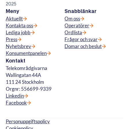
2025
Meny
Snabblänkar
Aktuellt
Om oss
Kontakta oss
Operatörer
Lediga jobb
Ordlista
Press
Frågor och svar
Nyhetsbrev
Domar och beslut
Konsumentpanelen
Kontakt
Telekområdgivarna
Wallingatan 44A
111 24 Stockholm
Orgnr: 556699-9339
Linkedin
Facebook
Personuppgiftspolicy
Cookiepolicy