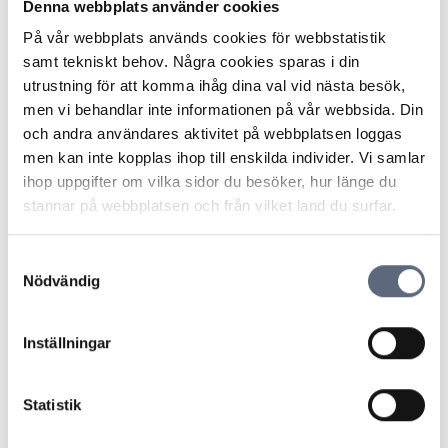
abonnemangsinnehavaren uppmärksammas på att
Denna webbplats använder cookies
omfattande köp av extratjänster görs.
På vår webbplats används cookies för webbstatistik
Operatören motsatte sig konsumentens krav och
samt tekniskt behov. Några cookies sparas i din
menade att konsumenten genom att ingå ett avtal och
utrustning för att komma ihåg dina val vid nästa besök,
acceptera de allmänna villkoren åtagit sig
men vi behandlar inte informationen på vår webbsida. Din
betalningsansvar för samtliga köp som görs från hennes
och andra användares aktivitet på webbplatsen loggas
abonnemang, exempelvis för extrasurf. Vidare menade
men kan inte kopplas ihop till enskilda individer. Vi samlar
operatören att det också reglerades i villkoren att om
ihop uppgifter om vilka sidor du besöker, hur länge du
någon, med eller utan konsumentens tillåtelse,
stannar på webbplatsen och från vilket land du surfar.
använder abonnemanget är abonnenten
betalningsskyldig för eventuella avgifter som påförs
Samtyckesval
abonnemanget om SIM-kort, PIN-kod eller
Nödvändig
säkerhetskoder lämnats till någon annan.
ARN ansåg att avtalet stadgade att konsumenten var
betalningsansvarig, även om hon själv inte gjort köpen, i
Inställningar
enlighet med det operatören framfört och att de
aktuella villkoren inte var oskäliga. ARN ansåg det
Statistik
också klarlagt att konsumentens dotter med samtycke
brukar telefonen kopplad till abonnemanget och