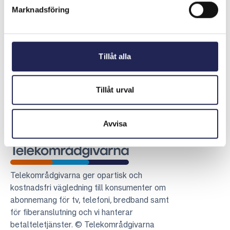
konsumenten var därför skyldig att betala för köpen av
Marknadsföring
extra data.
Senast uppdaterad:
2026-04-27
Tillåt alla
Dela sidan
Skriv ut sidan
Dela sidan på Facebook
Dela sidan på Linkedin
Tillåt urval
Avvisa
Telekområdgivarna
Telekområdgivarna ger opartisk och
kostnadsfri vägledning till konsumenter om
abonnemang för tv, telefoni, bredband samt
för fiberanslutning och vi hanterar
betalteletjänster. © Telekområdgivarna