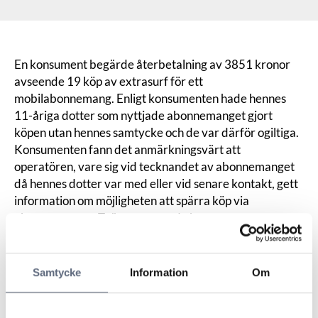
En konsument begärde återbetalning av 3851 kronor
avseende 19 köp av extrasurf för ett
mobilabonnemang. Enligt konsumenten hade hennes
11-åriga dotter som nyttjade abonnemanget gjort
köpen utan hennes samtycke och de var därför ogiltiga.
Konsumenten fann det anmärkningsvärt att
operatören, vare sig vid tecknandet av abonnemanget
då hennes dotter var med eller vid senare kontakt, gett
information om möjligheten att spärra köp via
abonnemanget. Tvärtom menade konsumenten att
operatören velat att hon skulle öka upp den surfmängd
hon delade med sin dotter. Konsumenten ansåg att det
var oetiskt av operatören att skicka sms till minderåriga
Samtycke
Information
Om
utan att upplysa föräldrarna om möjligheten att spärra
köp och utan att ha ett varningssystem där