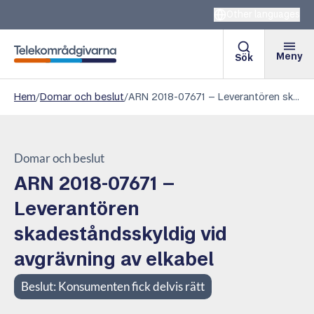
Other languages
Meny
Sök
Telekområdgivarna
Hem
/
Domar och beslut
/
ARN 2018-07671 – Leverantören skadeståndsskyldig vid avgrävning av elkabel
Domar och beslut
ARN 2018-07671 –
Leverantören
skadeståndsskyldig vid
avgrävning av elkabel
Beslut:
Konsumenten fick delvis rätt