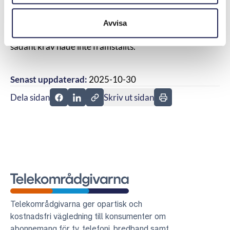
en skyldighet att åtgärda de skador uppkommit. Om
konsumenten själv låtit åtgärda skadorna skulle hen
Avvisa
möjligen kunnat få ersättning för dessa men något
sådant krav hade inte framställts.
Senast uppdaterad:
2025-10-30
Dela sidan
Skriv ut sidan
Dela sidan på Facebook
Dela sidan på Linkedin
Telekområdgivarna
Telekområdgivarna ger opartisk och
kostnadsfri vägledning till konsumenter om
abonnemang för tv, telefoni, bredband samt