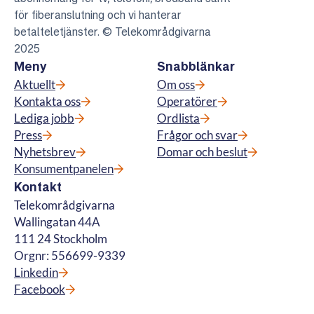
för fiberanslutning och vi hanterar
betalteletjänster. © Telekområdgivarna
2025
Meny
Snabblänkar
Aktuellt
Om oss
Kontakta oss
Operatörer
Lediga jobb
Ordlista
Press
Frågor och svar
Nyhetsbrev
Domar och beslut
Konsumentpanelen
Kontakt
Telekområdgivarna
Wallingatan 44A
111 24 Stockholm
Orgnr: 556699-9339
Linkedin
Facebook