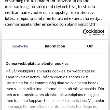
ersättning för; kostnader för provisorisk elkabel,
milersättning, förstörd mat i kyl och frys, förstörda
nedtrampade växter och trappsteg, reparation av
luftvärmepump samt men för att inte kunnat ha nyttjat
sommarhuset under en period och bland annat fått
omdirigera en planerad fest.
Leverantören motsatte sig konsumentens krav och
menade att enligt avtalet är det fastighetsägaren som
Samtycke
Information
Om
ska meddela var eventuella ledningar eller
förlängningar går. I det underlag som undertecknats av
konsumenten saknades information om var elkabeln var
Denna webbplats använder cookies
nedgrävd.
ARN menade att parterna var överens om när elkabeln
På vår webbplats används cookies för webbstatistik
skadats och att frågan rör vem som hade ansvaret att ta
samt tekniskt behov. Några cookies sparas i din
reda på var denna var nedgrävd. Enligt ARN stadgade
utrustning för att komma ihåg dina val vid nästa besök,
avtalet att fastighetsägaren ”om möjligt” skulle lämna
men vi behandlar inte informationen på vår webbsida. Din
information om var i marken ledningar var belägna
och andra användares aktivitet på webbplatsen loggas
samt att fastighetsägaren ansvarade för att lämnade
men kan inte kopplas ihop till enskilda individer. Vi samlar
uppgifter är korrekta och fullständiga. Enligt ARN
ihop uppgifter om vilka sidor du besöker, hur länge du