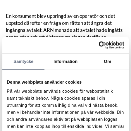
En konsument blev uppringd av en operatör och det
uppstod därefter en fråga om rätten att ångra det
ingångna avtalet. ARN menade att avtalet hade ingåtts
per telefon och att distansavtalslagen därför är
tillämplig och konsumenten kunde därmed ha rätt att
ångra avtalet.
För att ett meddelande från en konsument ska anses
Samtycke
Information
Om
som en begäran om att få ångra ett avtal krävs endast
att det framgår att det är konsumentens vilja att inte
längre stå fast vid avtalet, det är enligt nämnden, inte
Denna webbplats använder cookies
nödvändigt att konsumenten använder de uttryck som
På vår webbplats används cookies för webbstatistik
finns i lagen, d v s ”ångra” eller ”ångerrätt”. Även ett
samt tekniskt behov. Några cookies sparas i din
uttryck som att ”häva” avtalet bör därför kunna godtas
utrustning för att komma ihåg dina val vid nästa besök,
så länge det framgår att konsumenten vill komma ifrån
men vi behandlar inte informationen på vår webbsida. Din
avtalet.
och andra användares aktivitet på webbplatsen loggas
ARN konstaterade att konsumenten hade fått
men kan inte kopplas ihop till enskilda individer. Vi samlar
information om ångerrätten men att det i denna