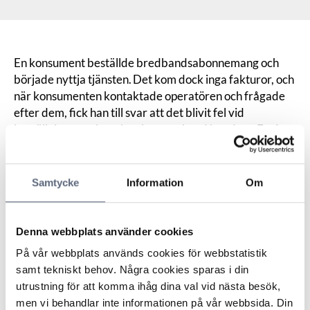
En konsument beställde bredbandsabonnemang och
började nyttja tjänsten. Det kom dock inga fakturor, och
när konsumenten kontaktade operatören och frågade
efter dem, fick han till svar att det blivit fel vid
beställningen och att han inte var kund hos dem. Ett år
senare flyttade konsumenten och ytterligare två år
senare skickade operatören en faktura för tiden som
gått sedan beställningstillfället. Konsumenten erbjöd sig
Samtycke
Information
Om
betala för året han hade bott i lägenheten men det
nekade operatören. Konsumenten betalade fakturan
men begärde samtidigt att hela beloppet skulle
Denna webbplats använder cookies
återbetalas.
På vår webbplats används cookies för webbstatistik
Operatören framförde att de levererat en tjänst till
samt tekniskt behov. Några cookies sparas i din
konsumentens adress utan att fakturera. Tjänsten var
utrustning för att komma ihåg dina val vid nästa besök,
inte uppsagd och operatören ansåg att de hade rätt att
men vi behandlar inte informationen på vår webbsida. Din