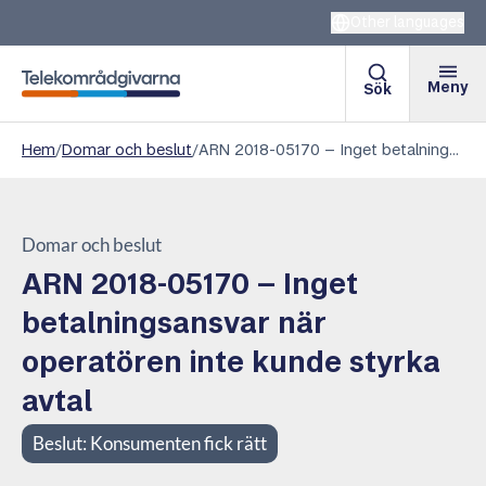
Other languages
Meny
Sök
Telekområdgivarna
Hem
/
Domar och beslut
/
ARN 2018-05170 – Inget betalningsansvar när operatören inte kunde styrka avtal
Domar och beslut
ARN 2018-05170 – Inget
betalningsansvar när
operatören inte kunde styrka
avtal
Beslut:
Konsumenten fick rätt