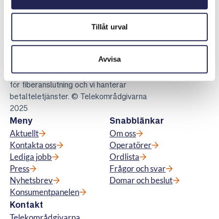
Tillåt urval
Telekområdgivarna
Telekområdgivarna ger opartisk och
Avvisa
kostnadsfri vägledning till konsumenter om
abonnemang för tv, telefoni, bredband samt
för fiberanslutning och vi hanterar
betalteletjänster. © Telekområdgivarna
2025
Meny
Snabblänkar
Aktuellt
Om oss
Kontakta oss
Operatörer
Lediga jobb
Ordlista
Press
Frågor och svar
Nyhetsbrev
Domar och beslut
Konsumentpanelen
Kontakt
Telekområdgivarna