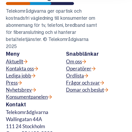
Telekområdgivarna
Telekområdgivarna ger opartisk och
kostnadsfri vägledning till konsumenter om
abonnemang för tv, telefoni, bredband samt
för fiberanslutning och vi hanterar
betalteletjänster. © Telekområdgivarna
2025
Meny
Snabblänkar
Aktuellt
Om oss
Kontakta oss
Operatörer
Lediga jobb
Ordlista
Press
Frågor och svar
Nyhetsbrev
Domar och beslut
Konsumentpanelen
Kontakt
Telekområdgivarna
Wallingatan 44A
111 24 Stockholm