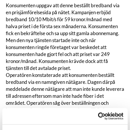
Konsumenten uppgav att denne beställt bredband via
en prisjämförelsesida på nätet. Kampanjen erbjöd
bredband 10/10 Mbit/s för 59 kronor/månad med
halva priset i de första sex månaderna. Konsumenten
fick en bekräftelse och sa upp sitt gamla abonnemang.
Men den nya tjänsten startade inte och när
konsumenten ringde företaget var beskedet att
konsumenten hade gjort fel och att priset var 249
kronor/månad. Konsumenten krävde dock att få
tjänsten till det avtalade priset.
Operatören konstaterade att konsumenten beställt
bredband via en namngiven nätägare. Dagen därpå
meddelade denne nätägare att man inte kunde leverera
till adressen eftersom man inte hade fiber i det
området. Operatören såg över beställningen och
konstaterade att konsumentens adress tillhörde en
annan nätägare. Man kontaktade konsumenten och
meddelade att det därför gällde andra priser.