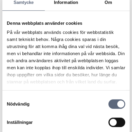
Operatören menade att eftersom konsumenten inte
Samtycke
Information
Om
hade beställt tjänsten aktivt via dem, hade
beställningen av tjänsten gjorts inom fel
nätägarområde. Operatören kunde därför inte aktivera
Denna webbplats använder cookies
den beställda tjänsten.
På vår webbplats används cookies för webbstatistik
ARN konstaterade att den orderbekräftelse som
samt tekniskt behov. Några cookies sparas i din
operatören skickat var utformad på ett sådant vis att
utrustning för att komma ihåg dina val vid nästa besök,
parterna skulle anses ha ingått ett bindande avtal om
men vi behandlar inte informationen på vår webbsida. Din
leverans av bredband för 59 kronor/månad med halva
och andra användares aktivitet på webbplatsen loggas
priset de första sex månaderna.
men kan inte kopplas ihop till enskilda individer. Vi samlar
Nämnden tog därefter upp förutsättningarna för vad
ihop uppgifter om vilka sidor du besöker, hur länge du
som gällde för ett så kallat förklaringsmisstag, men
stannar på webbplatsen och från vilket land du surfar.
noterade att det aktuella priset varit ett pris som
faktiskt erbjudits till vissa kunder, om de befunnit sig
Samtyckesval
inom rätt nätägares område. Enbart det faktum att
Nödvändig
priset varit lågt kunde därför inte innebära att
konsumenten borde ha insett att det rört sig om en
felskrivning eller misstag.
Inställningar
Operatören hade enligt nämnden inte gett in någon