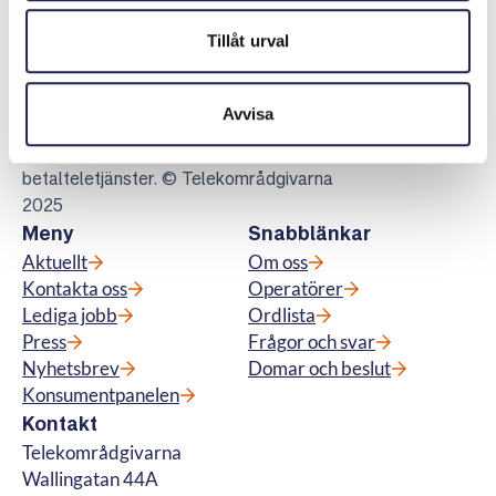
Telekområdgivarna
Tillåt urval
Telekområdgivarna ger opartisk och
kostnadsfri vägledning till konsumenter om
Avvisa
abonnemang för tv, telefoni, bredband samt
för fiberanslutning och vi hanterar
betalteletjänster. © Telekområdgivarna
2025
Meny
Snabblänkar
Aktuellt
Om oss
Kontakta oss
Operatörer
Lediga jobb
Ordlista
Press
Frågor och svar
Nyhetsbrev
Domar och beslut
Konsumentpanelen
Kontakt
Telekområdgivarna
Wallingatan 44A