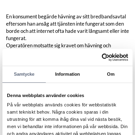
En konsument begärde hävning av sitt bredbandsavtal
eftersom han ansåg att tjänsten inte fungerat som den
borde och att internet ofta hade varit långsamt eller inte
fungerat.
Operatören motsatte sig kravet om hävning och
menade att inga fel hade kunnat hittas med de verktyg
som används för att på avstånd mäta om det
förekommer ett fel på anslutningen.
Samtycke
Information
Om
Operatören hade därför bett konsumenten att utföra
vissa tester via ett program i datorn och återkomma.
När det inte fungerade begärdes en tekniker som åkte
Denna webbplats använder cookies
hem till konsumenten och utförde tester. Teknikern
kunde inte återskapa felet med testdatorn men kunde
På vår webbplats används cookies för webbstatistik
konstatera att felet uppstod när konsumentens dator
samt tekniskt behov. Några cookies sparas i din
var uppkopplad samtidigt som testdatorn och försvann
utrustning för att komma ihåg dina val vid nästa besök,
igen när konsumentens dator kopplades bort. Teknikern
men vi behandlar inte informationen på vår webbsida. Din
konstaterade även att den så kallade svarstiden ökade
och andra användares aktivitet på webbplatsen loggas