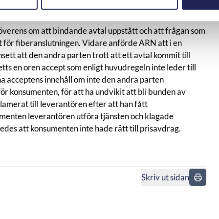
 när båda parter utgår från att det finns ett avtal och
 överens om att bindande avtal uppstått och att frågan som
set för fiberanslutningen. Vidare anförde ARN att i en
ett att den andra parten trott att ett avtal kommit till
etts en oren accept som enligt huvudregeln inte leder till
na acceptens innehåll om inte den andra parten
r konsumenten, för att ha undvikit att bli bunden av
amerat till leverantören efter att han fått
sumenten leverantören utföra tjänsten och klagade
es att konsumenten inte hade rätt till prisavdrag.
Skriv ut sidan
n