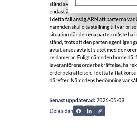
stånd även utan sådan överensstämmelse
endast är oense om avtalets innehåll.
I detta fall ansåg ARN att parterna var
nämnden skulle ta ställning till var pri
situation där den ena parten måste ha ins
stånd, trots att den parten egentligen g
avtal, anses avtalet slutet med den ore
reklamerar. Enligt nämnden borde därfö
leverantörens orderbekräftelse, ha rekl
orderbekräftelsen. I detta fall lät kon
därefter. Nämndens bedömning var såled
Senast uppdaterad:
2026-05-08
Dela sidan
Dela sidan på Facebook
Dela sidan på Linkedi