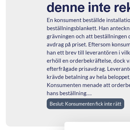
denne inte rek
En konsument beställde installatio
beställningsblankett. Han anteckna
grävningen och att beställningen d
avdrag på priset. Eftersom konsum
han ett brev till leverantören i v
erhöll en orderbekräftelse, dock v
efterfrågade prisavdrag. Leverantö
krävde betalning av hela beloppet,
Konsumenten menade att orderbekr
hans beställning….
Beslut:
Konsumenten fick inte rätt