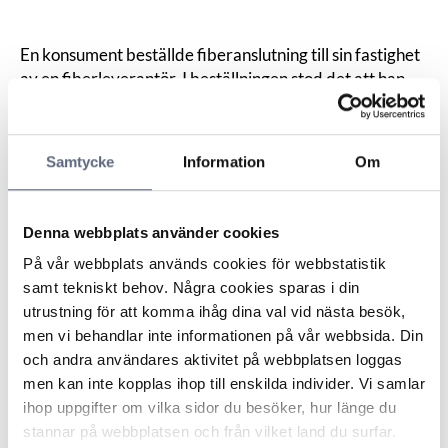
En konsument beställde fiberanslutning till sin fastighet
av en fiberleverantör. I beställningen stod det att han
skulle bli kontaktad när grävningsarbetet skulle utföras,
men konsumenten menar att han aldrig blev det.
Konsumenten grävde därför själv den kanal där
Samtycke
Information
Om
fiberröret skulle ligga. På grund av den egna
arbetsinsatsen begärde konsumenten prisavdrag med
5 360 kronor.
Denna webbplats använder cookies
Fiberleverantören motsatte sig kravet och menade att
På vår webbplats används cookies för webbstatistik
konsumenten på eget bevåg utfört grävningen på sin
samt tekniskt behov. Några cookies sparas i din
tomt. Vidare menade leverantören att det förhållande
utrustning för att komma ihåg dina val vid nästa besök,
att konsumenten själv har utfört grävningen inte
men vi behandlar inte informationen på vår webbsida. Din
innebär att han är berättigad till prisavdrag eftersom
och andra användares aktivitet på webbplatsen loggas
detta inte är något som parterna har kommit överens
men kan inte kopplas ihop till enskilda individer. Vi samlar
om. ARN konstaterade att konsumenten inte har
ihop uppgifter om vilka sidor du besöker, hur länge du
bevisat att han och leverantören hade slutit en
stannar på webbplatsen och från vilket land du surfar.
överenskommelse om att få det avtalade priset sänkt på