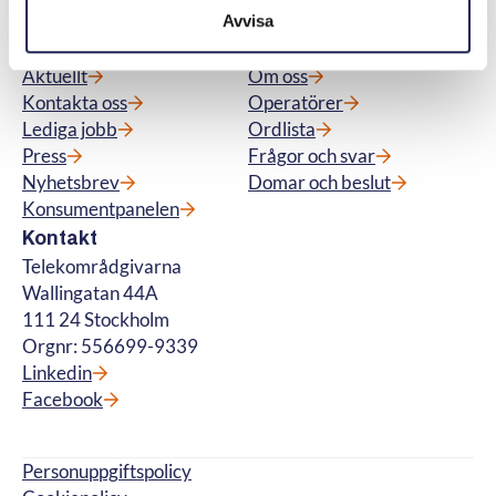
2025
Avvisa
Meny
Snabblänkar
Aktuellt
Om oss
Kontakta oss
Operatörer
Lediga jobb
Ordlista
Press
Frågor och svar
Nyhetsbrev
Domar och beslut
Konsumentpanelen
Kontakt
Telekområdgivarna
Wallingatan 44A
111 24 Stockholm
Orgnr: 556699-9339
Linkedin
Facebook
Personuppgiftspolicy