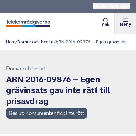
Other languages
Meny
Sök
Telekområdgivarna
Hem
/
Domar och beslut
/
ARN 2016-09876 – Egen grävinsats gav inte rätt till prisavdrag
Domar och beslut
ARN 2016-09876 – Egen
grävinsats gav inte rätt till
prisavdrag
Beslut:
Konsumenten fick inte rätt