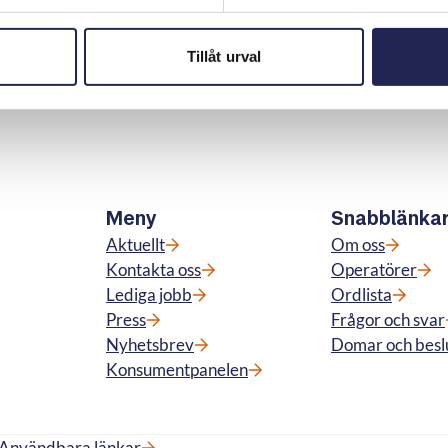
Skriv ut sidan
n
Tillåt urval
Meny
Snabblänka
Aktuellt
Om oss
Kontakta oss
Operatörer
Lediga jobb
Ordlista
Press
Frågor och svar
Nyhetsbrev
Domar och besl
Konsumentpanelen
Användbara länkar