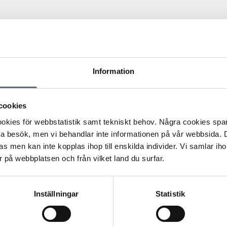
Information
1000 kronor för de besvär som han menade att han
s IP-telefoni. Konsumenten anförde att han normalt sett har
cookies
 fasta telefonen och på grund av felet missat en mängd
kies för webbstatistik samt tekniskt behov. Några cookies sparas
hemsida med uthyrning av stugor och information om
ta besök, men vi behandlar inte informationen på vår webbsida.
 Ersättning för utebliven vinst, nedlagd tid eller sveda
s men kan inte kopplas ihop till enskilda individer. Vi samlar iho
 på webbplatsen och från vilket land du surfar.
 för att han drabbats av någon ersättningsgill
heter att komma i kontakt med vänner eller liknande utgår
de därför att konsumenten inte har bevisat att han har
Inställningar
Statistik
a och hans begäran om ersättning avslogs.