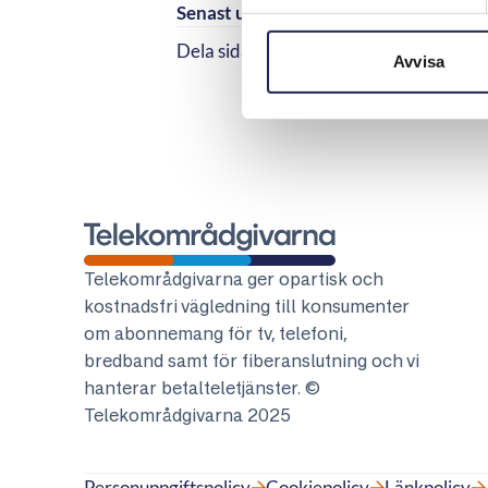
Senast uppdaterad:
2026-04-27
Dela sidan
Dela sidan på Facebook
Dela sidan på Linkedi
Avvisa
Telekområdgivarna
Telekområdgivarna ger opartisk och
kostnadsfri vägledning till konsumenter
om abonnemang för tv, telefoni,
bredband samt för fiberanslutning och vi
hanterar betalteletjänster. ©
Telekområdgivarna 2025
Personuppgiftspolicy
Cookiepolicy
Länkpolicy