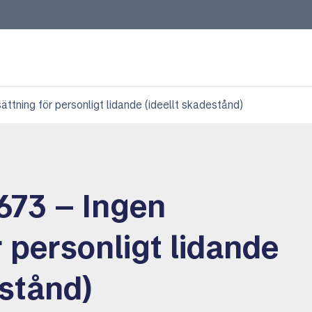
tning för personligt lidande (ideellt skadestånd)
73 – Ingen
r personligt lidande
estånd)