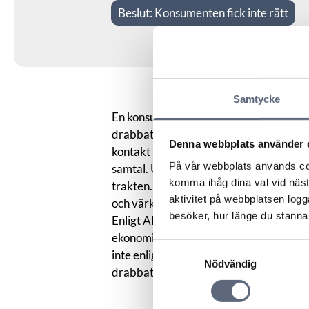
Beslut:
Konsumenten fick inte rätt
Samtycke
En konsument begärde ersättning med 
drabbats av till följd av ett fel på han
Denna webbplats använder 
kontakt med vänner och bekanta via den
På vår webbplats används coo
samtal. Utöver detta sköter han byns 
komma ihåg dina val vid näs
trakten. Operatören motsatte sig kravet.
aktivitet på webbplatsen logga
och värk utgår inte enligt villkoren.
besöker, hur länge du stannar
Enligt ARN har konsumenten bevisbördan
ekonomisk skada. Ersättning för svårig
Samtyckesval
inte enligt svensk rätt. Nämnden bedöm
Nödvändig
drabbats av någon ersättningsgill skad