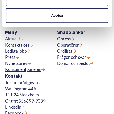
kostnadsfri vägledning till konsumenter om
abonnemang för tv, telefoni, bredband samt
för fiberanslutning och vi hanterar
Avvisa
betalteletjänster. © Telekområdgivarna
2025
Meny
Snabblänkar
Aktuellt
Om oss
Kontakta oss
Operatörer
Lediga jobb
Ordlista
Press
Frågor och svar
Nyhetsbrev
Domar och beslut
Konsumentpanelen
Kontakt
Telekområdgivarna
Wallingatan 44A
111 24 Stockholm
Orgnr: 556699-9339
Linkedin
Facebook