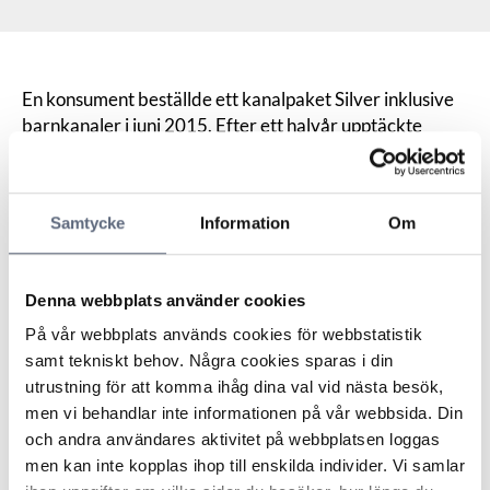
En konsument beställde ett kanalpaket Silver inklusive
barnkanaler i juni 2015. Efter ett halvår upptäckte
konsumenten att det inte gick att starta en barnfilm som
tidigare gått att se. Enligt konsumenten framgick det av
informationen på operatörens hemsida att det avtal
Samtycke
Information
Om
konsumenten tecknat skulle ge tillgång till ett
seriebibliotek med 2800 titlar och ett barnbibliotek
med 1800 titlar. Konsumenten menade att han förutsatt
Denna webbplats använder cookies
att detta även omfattade barnfilmer och att hela
poängen med abonnemanget varit just att kunna se
På vår webbplats används cookies för webbstatistik
både barnserier och filmer. Konsumenten ville häva
samt tekniskt behov. Några cookies sparas i din
avtalet då tjänsten inte motsvarade vad han förväntat
utrustning för att komma ihåg dina val vid nästa besök,
sig.
men vi behandlar inte informationen på vår webbsida. Din
Operatören menade att konsumenten missförstått
och andra användares aktivitet på webbplatsen loggas
informationen på hemsidan rörande deras play-tjänst
men kan inte kopplas ihop till enskilda individer. Vi samlar