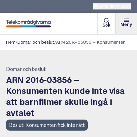
Other languages
Meny
Sök
Telekområdgivarna
Hem
/
Domar och beslut
/
ARN 2016-03856 – Konsumenten kunde inte visa att barnfilmer skulle ingå i avtalet
Domar och beslut
ARN 2016-03856 –
Konsumenten kunde inte visa
att barnfilmer skulle ingå i
avtalet
Beslut:
Konsumenten fick inte rätt