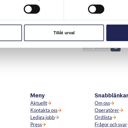
menderade därför operatören att gå med på
vtalet och att betala konsumenten ersättning med de 300
n drabbats av på grund av operatörens agerande.
Tillåt urval
Skriv ut sidan
n
Meny
Snabblänka
Aktuellt
Om oss
Kontakta oss
Operatörer
Lediga jobb
Ordlista
Press
Frågor och svar