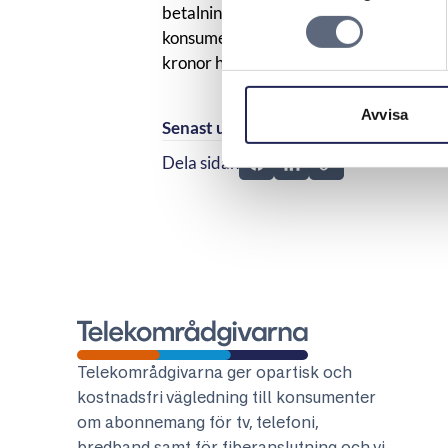
betalning av konsumenten. ARN rekom
konsumentens krav om befrielse från a
kronor hon begärt för de kostnader ho
Avvisa
Senast uppdaterad:
2026-04-24
Dela sidan
Dela sidan på Facebook
Dela sidan på Linkedi
Telekområdgivarna
Telekområdgivarna ger opartisk och
kostnadsfri vägledning till konsumenter
om abonnemang för tv, telefoni,
bredband samt för fiberanslutning och vi