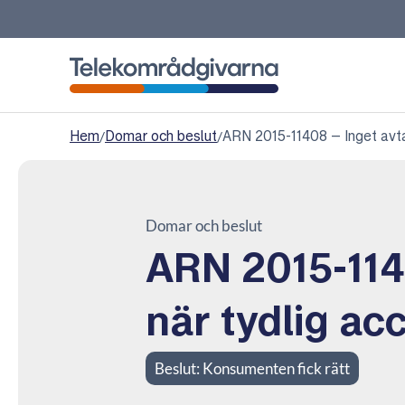
Telekområdgivarna
Hem
/
Domar och beslut
/
ARN 2015-11408 – Inget avta
Domar och beslut
ARN 2015-114
när tydlig ac
Beslut:
Konsumenten fick rätt