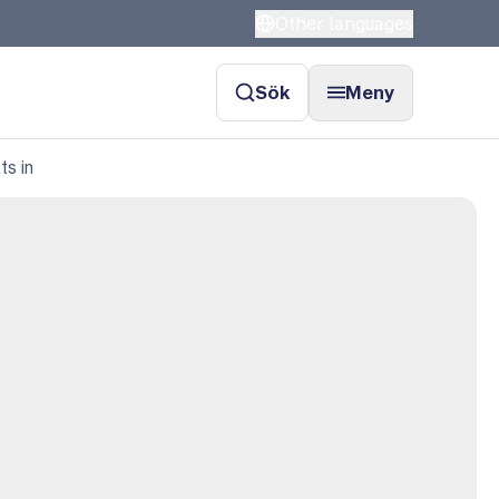
Other languages
Sök
Meny
ts in