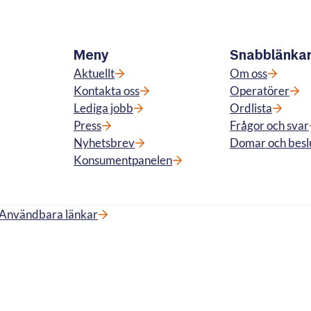
Meny
Snabblänka
Aktuellt
Om oss
Kontakta oss
Operatörer
Lediga jobb
Ordlista
Press
Frågor och svar
Nyhetsbrev
Domar och besl
Konsumentpanelen
Användbara länkar