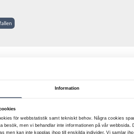
fallen
ppringd av en säljare från operatören och fick sedan ett
ören fanns det ett giltigt muntligt avtal. Konsumenten
 överens om att operatören bara skulle skicka ett
Information
t operatören haft bäst möjlighet att säkra bevisning om
nskommelse. Operatören kunde till exempel spela in hela
cookies
 av det. Det räckte därför att konsumenten gjort sin syn på
kies för webbstatistik samt tekniskt behov. Några cookies sparas
nnolikt. Bristen i utredningen låg operatören till last.
ta besök, men vi behandlar inte informationen på vår webbsida.
umentens påstående och kunde därmed inte heller bevisa
s men kan inte kopplas ihop till enskilda individer. Vi samlar iho