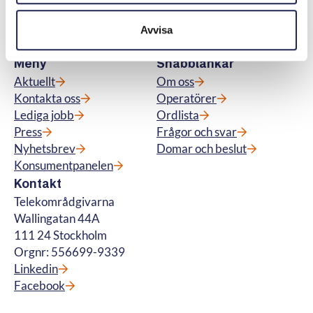
för fiberanslutning och vi hanterar
betalteletjänster. © Telekområdgivarna
Avvisa
2025
Meny
Snabblänkar
Aktuellt
Om oss
Kontakta oss
Operatörer
Lediga jobb
Ordlista
Press
Frågor och svar
Nyhetsbrev
Domar och beslut
Konsumentpanelen
Kontakt
Telekområdgivarna
Wallingatan 44A
111 24 Stockholm
Orgnr: 556699-9339
Linkedin
Facebook