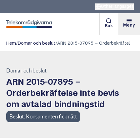
Other languages
Meny
Sök
Telekområdgivarna
Hem
/
Domar och beslut
/
ARN 2015-07895 – Orderbekräftelse inte bevis om avtalad bindningstid
Domar och beslut
ARN 2015-07895 –
Orderbekräftelse inte bevis
om avtalad bindningstid
Beslut:
Konsumenten fick rätt