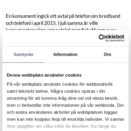
En konsument ingick ett avtal på telefon om bredband
och telefoni i april 2015. I juli samma år ville
konsumenten säga upp avtalet men fick då som svar
från operatören att det fanns en bindningstid på 12
månader för telefonen och 24 månader för bredbandet.
Konsumenten menade att den avtalade bindningstiden
Samtycke
Information
Om
endast var en månad.
Operatören hade inte kvar någon ljudfil av det muntliga
avtalet utan menade att den orderbekräftelse som
Denna webbplats använder cookies
skickats ut till konsumenten fick anses utgöra grund för
På vår webbplats används cookies för webbstatistik
avtalet.
samt tekniskt behov. Några cookies sparas i din
ARN inledde med att konstatera att då konsumenten
utrustning för att komma ihåg dina val vid nästa besök,
och operatören hade olika uppfattningar om vad som
men vi behandlar inte informationen på vår webbsida. Din
avtalats gällande bindningstiden är det operatören som
och andra användares aktivitet på webbplatsen loggas
har bevisbördan, alltså som ska kunna visa att dennes
men kan inte kopplas ihop till enskilda individer. Vi samlar
version av avtalet är riktig. ARN konstaterade därefter
ihop uppgifter om vilka sidor du besöker, hur länge du
operatören endast hade en orderbekräftelse till stöd för