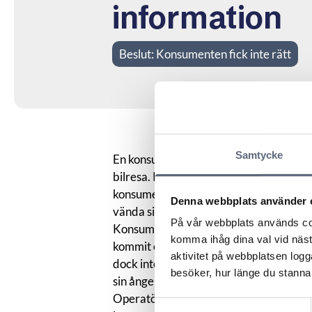
information
Beslut:
Konsumenten fick inte rätt
Samtycke
En konsument tecknade avtal via telefo
bilresa. Konsumenten tackade ja och fi
konsumenten körde bil så kunde inga an
Denna webbplats använder 
vända sig om konsumenten ville nyttja s
På vår webbplats används coo
Konsumenten hävdar att detta påpekad
komma ihåg dina val vid näs
kommit överens om att informationen sk
aktivitet på webbplatsen logga
dock inte denna skriftliga bekräftelse f
besöker, hur länge du stannar
sin ångerrätt så nekades detta på grund 
Operatören ansåg att korrekt och fullst
Samtyckesval