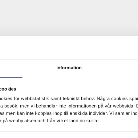
Information
n då konsumenten blev uppringd av en säljare under en
ck information om ångerrätten i samtalet. Eftersom
teckningar göras om till exempel vart konsumenten skulle
cookies
in ångerrätt.
kies för webbstatistik samt tekniskt behov. Några cookies sparas
es under samtalet och att säljaren och konsumenten
ta besök, men vi behandlar inte informationen på vår webbsida.
ulle skickas via brev efter samtalet. Konsumenten fick
s men kan inte kopplas ihop till enskilda individer. Vi samlar iho
örrän ångerfristen löpt ut och när konsumenten ville nyttja
 på webbplatsen och från vilket land du surfar.
av att ångerfristen på 14 dagar löpt ut.
ändig information om ångerrätten hade getts till