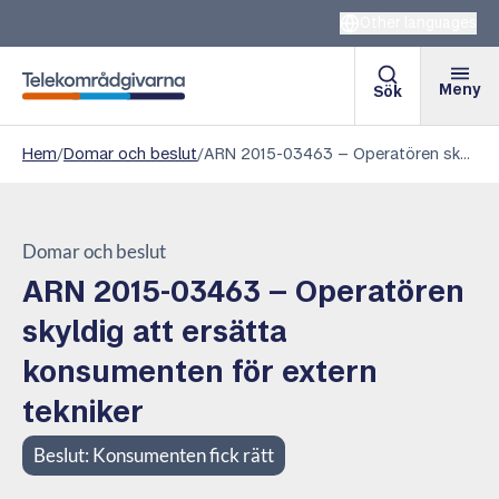
Other languages
Meny
Sök
Telekområdgivarna
Hem
/
Domar och beslut
/
ARN 2015-03463 – Operatören skyldig att ersätta konsumenten för extern tekniker
Domar och beslut
ARN 2015-03463 – Operatören
skyldig att ersätta
konsumenten för extern
tekniker
Beslut:
Konsumenten fick rätt