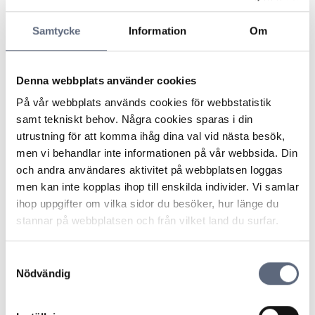
därför ersättning för denna kostnad från operatören.
Operatören motsatte sig kravet och hänvisade till att
Samtycke
Information
Om
konsumenten redan erhållit högsta ersättning för
utebliven tjänst enligt operatörens allmänna villkor samt
att konsumenten själv svarar för eventuella kostnader
Denna webbplats använder cookies
för egen utrustning enligt villkoren. Operatören menade
också att vid den första undersökningen hade teknikern
På vår webbplats används cookies för webbstatistik
inte kunnat göra en fullständig felsökning på grund av
samt tekniskt behov. Några cookies sparas i din
konsumentens larm. Eftersom konsumenten äger
utrustning för att komma ihåg dina val vid nästa besök,
larmet beslutar konsumenten själv om lämpliga
men vi behandlar inte informationen på vår webbsida. Din
åtgärder, men det kan vara befogat att vid felsökning få
och andra användares aktivitet på webbplatsen loggas
larm urkopplade för ett optimalt resultat. Operatören
men kan inte kopplas ihop till enskilda individer. Vi samlar
ifrågasatte också tiden det tagit för larmteknikerna att
ihop uppgifter om vilka sidor du besöker, hur länge du
koppla ur larmet samt påtalade att kunder
stannar på webbplatsen och från vilket land du surfar.
rekommenderas att inte ha larm anslutna till första
jacket då dessa kan störa tjänsten.
Samtyckesval
ARN inledde med att konstatera att det utretts vad som
Nödvändig
orsakat felet och att det inte fanns något stöd för att
felet varit relaterat till konsumentens larmutrustning.