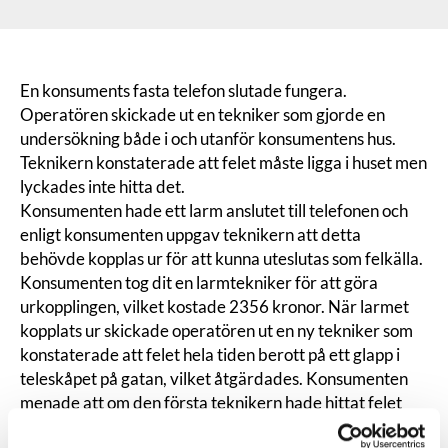
En konsuments fasta telefon slutade fungera.
Operatören skickade ut en tekniker som gjorde en
undersökning både i och utanför konsumentens hus.
Teknikern konstaterade att felet måste ligga i huset men
lyckades inte hitta det.
Konsumenten hade ett larm anslutet till telefonen och
enligt konsumenten uppgav teknikern att detta
behövde kopplas ur för att kunna uteslutas som felkälla.
Konsumenten tog dit en larmtekniker för att göra
urkopplingen, vilket kostade 2356 kronor. När larmet
kopplats ur skickade operatören ut en ny tekniker som
konstaterade att felet hela tiden berott på ett glapp i
teleskåpet på gatan, vilket åtgärdades. Konsumenten
menade att om den första teknikern hade hittat felet
hade han inte behövt anlita larmteknikern och begärde