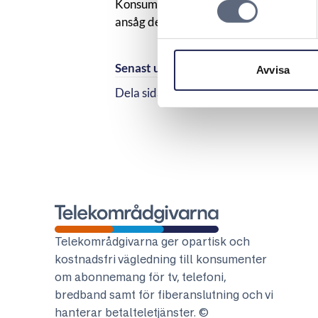
Konsumenten måste därför ha insett va
ansåg det därför vara bevisat att avtal
Senast uppdaterad:
2026-04-24
Avvisa
Dela sidan
Dela sidan på Facebook
Dela sidan på Linkedi
Telekområdgivarna
Telekområdgivarna ger opartisk och
kostnadsfri vägledning till konsumenter
om abonnemang för tv, telefoni,
bredband samt för fiberanslutning och vi
hanterar betalteletjänster. ©