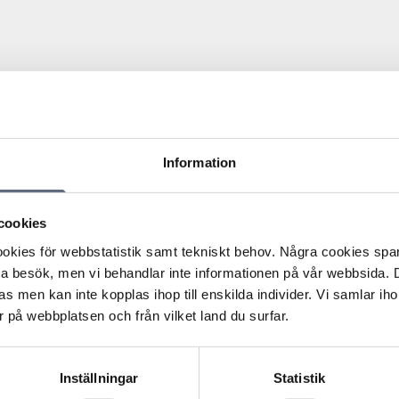
Information
re, men konsumentens make tog samtalet i hennes ställe.
cookies
för att ändra avtalet ingicks i stället ett nytt avtal med en
 att något giltigt avtal hade ingåtts överhuvudtaget då
kies för webbstatistik samt tekniskt behov. Några cookies sparas
l i hennes namn och inte heller att någon bindningstid hade
ta besök, men vi behandlar inte informationen på vår webbsida.
s men kan inte kopplas ihop till enskilda individer. Vi samlar iho
ngicks och att bindningstiden förlängdes med två år i
 på webbplatsen och från vilket land du surfar.
ljudinspelningen av samtalet framgår att konsumenten var
Inställningar
Statistik
et när hennes make kontaktade operatören.