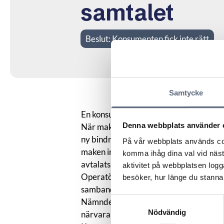
samtalet
Beslut:
Konsumenten fick inte rätt
Samtycke
En konsument blev uppringd av en sälja
Denna webbplats använder 
När maken vid ett senare tillfälle ringde 
ny bindningstid. Konsumenten ansåg inte
På vår webbplats används coo
maken inte haft tillåtelse att ingå avta
komma ihåg dina val vid näs
avtalats.
aktivitet på webbplatsen logga
Operatören anförde att ett nytt avtal i
besöker, hur länge du stannar
samband med detta.
Samtyckesval
Nämnden konstaterade att det utifrån 
Nödvändig
närvarande i bakgrunden under samtal