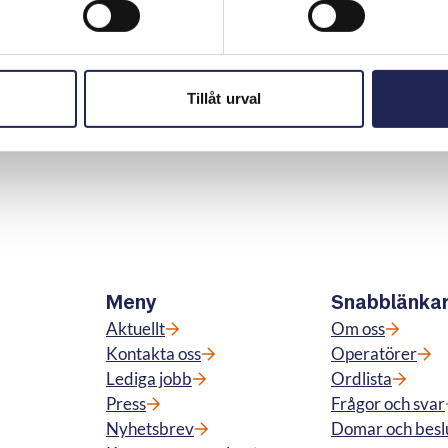
d samtalet handlade om och samtyckt till det. Nämnden
 ingåtts med ny bindningstid.
Tillåt urval
Skriv ut sidan
n
Meny
Snabblänka
Aktuellt
Om oss
Kontakta oss
Operatörer
Lediga jobb
Ordlista
Press
Frågor och svar
Nyhetsbrev
Domar och besl