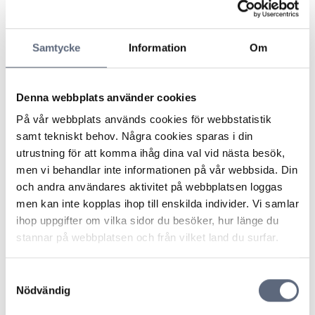
verkan och tjänsten kopplades ur samma dag.
Konsumenten beviljades ett prisavdrag med 275
kronor för de dagar bredbandet inte hade fungerat
Samtycke
Information
Om
men begärde också ersättning med 1192 kronor för
mobil datatrafik som hon köpt för att kunna sköta sina
studier. Operatören hänvisade dock till sina villkor där
Denna webbplats använder cookies
det framgår att indirekta skador inte ersätts och
nekade ytterligare ersättning.
På vår webbplats används cookies för webbstatistik
ARN menade att det stod klart att konsumenten hade
samt tekniskt behov. Några cookies sparas i din
varit tvungen att köpa mobildata för att ha möjlighet att
utrustning för att komma ihåg dina val vid nästa besök,
sköta sina studier under den period som hennes
men vi behandlar inte informationen på vår webbsida. Din
bredband inte fungerade. De merkostnader hon haft
och andra användares aktivitet på webbplatsen loggas
för detta ansågs vara en direkt följd av det aktuella
men kan inte kopplas ihop till enskilda individer. Vi samlar
felet. Frågan var då om operatören är skyldig att
ihop uppgifter om vilka sidor du besöker, hur länge du
ersätta konsumenten för dessa merkostnader?
stannar på webbplatsen och från vilket land du surfar.
Operatören hade gjort gällande att det enligt
avtalsvillkoren krävs vårdslöshet för att ersättning
Samtyckesval
skulle utgå. ARN menade dock att enligt den
Nödvändig
konsumenträttsliga lagstiftningen ska