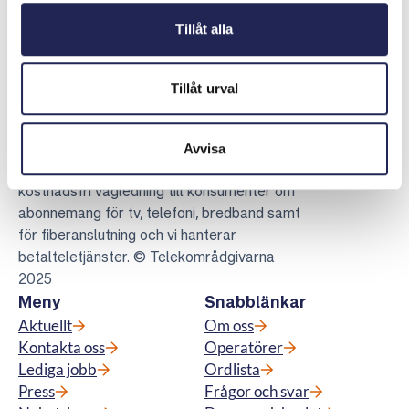
Tillåt alla
Tillåt urval
Telekområdgivarna
Avvisa
Telekområdgivarna ger opartisk och
kostnadsfri vägledning till konsumenter om
abonnemang för tv, telefoni, bredband samt
för fiberanslutning och vi hanterar
betalteletjänster. © Telekområdgivarna
2025
Meny
Snabblänkar
Aktuellt
Om oss
Kontakta oss
Operatörer
Lediga jobb
Ordlista
Press
Frågor och svar