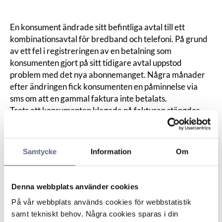
En konsument ändrade sitt befintliga avtal till ett
kombinationsavtal för bredband och telefoni. På grund
av ett fel i registreringen av en betalning som
konsumenten gjort på sitt tidigare avtal uppstod
problem med det nya abonnemanget. Några månader
efter ändringen fick konsumenten en påminnelse via
sms om att en gammal faktura inte betalats.
Trots att konsumenten klagade på fakturan stängdes
hans abonnemang av. Konsumenten ansåg därför att
fakturorna skulle strykas samt att han skulle få
ersättning för portokostnader och resor till och från
Samtycke
Information
Om
banken.
Operatören menade att anstånd med betalningen hade
beviljats flera gånger, samt att avstängningen berodde
Denna webbplats använder cookies
på en annan obetald faktura. Tjänsten startades igen
På vår webbplats används cookies för webbstatistik
efter två veckor och om det var så att tjänsten inte
samt tekniskt behov. Några cookies sparas i din
fungerade av någon annan anledning borde