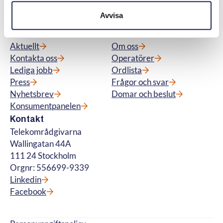
betalteletjänster. © Telekområdgivarna
Avvisa
2025
Meny
Snabblänkar
Aktuellt
Om oss
Kontakta oss
Operatörer
Lediga jobb
Ordlista
Press
Frågor och svar
Nyhetsbrev
Domar och beslut
Konsumentpanelen
Kontakt
Telekområdgivarna
Wallingatan 44A
111 24 Stockholm
Orgnr: 556699-9339
Linkedin
Facebook