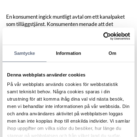
En konsument ingick muntligt avtal om ett kanalpaket
som tilläggstjänst. Konsumenten menade att det
avtalade priset var 99 kronor i månaden, men priset
höjdes redan efter sex månader till 249 kronor. När
konsumenten försökte säga upp avtalet visade det sig
Samtycke
Information
Om
att avtalet ingåtts med bindningstid.
Bolaget anförde att konsumenten erbjöds kanalpaketet
till kraftigt reducerat pris under de första sex
Denna webbplats använder cookies
månaderna under förutsättning att avtalet ingicks med
bindningstid på 12 månader. De återstående sex
På vår webbplats används cookies för webbstatistik
månaderna skulle tjänsten debiteras enligt ordinarie
samt tekniskt behov. Några cookies sparas i din
pris.
utrustning för att komma ihåg dina val vid nästa besök,
Nämnden framhöll att parterna var oense om vad som
men vi behandlar inte informationen på vår webbsida. Din
avtalats och att det är bolaget som ska visa att bolagets
och andra användares aktivitet på webbplatsen loggas
egen tolkning är den gällande. Bolaget anförde en
men kan inte kopplas ihop till enskilda individer. Vi samlar
orderbekräftelse som bevisning. Nämnden menade att
ihop uppgifter om vilka sidor du besöker, hur länge du
när konsumenten långt senare påstår att avtalet är
stannar på webbplatsen och från vilket land du surfar.