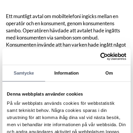
Ett muntligt avtal om mobiltelefoni ingicks mellan en
operatör och en konsument, genom konsumentens
sambo. Operatören hävdade att avtalet hade ingåtts
med konsumenten via sambon som ombud.
Konsumenten invände att han varken hade ingått något
avtal själv eller gett sin sambo fullmakt att ingå avtal åt
honom.
ARN menade att det inte fanns någon anledning att
Samtycke
Information
Om
ifrågasätta uppgiften om att sambon egentligen inte
haft fullmakt att ingå avtal åt konsumenten och det
hade då inte ingåtts något giltigt avtal. Operatören
Denna webbplats använder cookies
rekommenderades att avstå från samtliga krav på
konsumenten med anledning av det aktuella avtalet.
På vår webbplats används cookies för webbstatistik
ARN menade också att frågan om operatörens krav mot
samt tekniskt behov. Några cookies sparas i din
konsumentens sambo inte kunde prövas i det här
utrustning för att komma ihåg dina val vid nästa besök,
ärendet. Kommentar: Den som säger sig ha fullmakt har
men vi behandlar inte informationen på vår webbsida. Din
ett ansvar för uppgifterna om sin rätt att ingå avtal för
och andra användares aktivitet på webbplatsen loggas