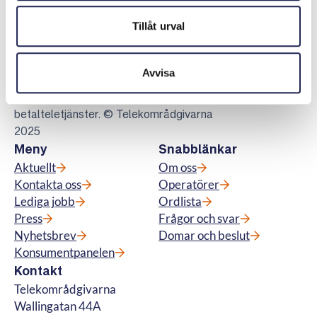
Telekområdgivarna
Tillåt urval
Telekområdgivarna ger opartisk och
kostnadsfri vägledning till konsumenter om
Avvisa
abonnemang för tv, telefoni, bredband samt
för fiberanslutning och vi hanterar
betalteletjänster. © Telekområdgivarna
2025
Meny
Snabblänkar
Aktuellt
Om oss
Kontakta oss
Operatörer
Lediga jobb
Ordlista
Press
Frågor och svar
Nyhetsbrev
Domar och beslut
Konsumentpanelen
Kontakt
Telekområdgivarna
Wallingatan 44A