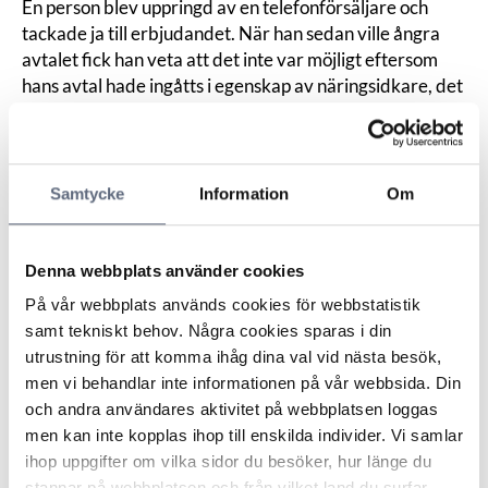
En person blev uppringd av en telefonförsäljare och
tackade ja till erbjudandet. När han sedan ville ångra
avtalet fick han veta att det inte var möjligt eftersom
hans avtal hade ingåtts i egenskap av näringsidkare, det
vill säga företagare.
Personen menade att företaget i fråga är ett lantbruk
som han inte längre bedrev någon aktiv
näringsverksamhet i och att hans telefonabonnemang
Samtycke
Information
Om
har varit för privat användning. Operatören menade att
det framgick tydligt av det inspelade avtalet att det
handlade om ett företagsabonnemang och att
Denna webbplats använder cookies
personens enskilda firma var aktiv.
På vår webbplats används cookies för webbstatistik
ARN menade att en förutsättning för att nämnden ska
samt tekniskt behov. Några cookies sparas i din
kunna pröva en tvist är att anmälaren är en konsument
utrustning för att komma ihåg dina val vid nästa besök,
som har en tvist med en näringsidkare. Definitionen för
men vi behandlar inte informationen på vår webbsida. Din
en konsument är ”en fysisk person som handlar
och andra användares aktivitet på webbplatsen loggas
huvudsakligen för ändamål som faller utanför
men kan inte kopplas ihop till enskilda individer. Vi samlar
näringsverksamhet”.
ihop uppgifter om vilka sidor du besöker, hur länge du
I frågan om avtalet ingåtts i egenskap av konsument
stannar på webbplatsen och från vilket land du surfar.