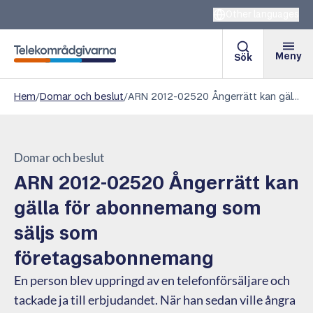
Other languages
Meny
Sök
Telekområdgivarna
Hem
/
Domar och beslut
/
ARN 2012-02520 Ångerrätt kan gälla för abonnemang som säljs som företagsabonnemang
Domar och beslut
ARN 2012-02520 Ångerrätt kan
gälla för abonnemang som
säljs som
företagsabonnemang
En person blev uppringd av en telefonförsäljare och
tackade ja till erbjudandet. När han sedan ville ångra