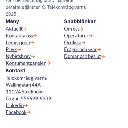
för fiberanslutning och vi hanterar
betalteletjänster. © Telekområdgivarna
2025
Meny
Snabblänkar
Aktuellt
Om oss
Kontakta oss
Operatörer
Lediga jobb
Ordlista
Press
Frågor och svar
Nyhetsbrev
Domar och beslut
Konsumentpanelen
Kontakt
Telekområdgivarna
Wallingatan 44A
111 24 Stockholm
Orgnr: 556699-9339
Linkedin
Facebook