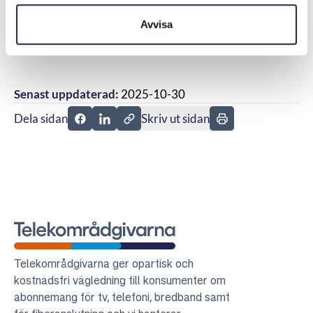
befria honom från de betalningskrav som riktats mot
Avvisa
honom samt återbetala eventuellt belopp som har
betalats till operatören.
Senast uppdaterad:
2025-10-30
Dela sidan
Skriv ut sidan
Dela sidan på Facebook
Dela sidan på Linkedin
Telekområdgivarna
Telekområdgivarna ger opartisk och
kostnadsfri vägledning till konsumenter om
abonnemang för tv, telefoni, bredband samt