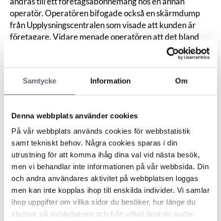
ändras till ett företagsabonnemang hos en annan
operatör. Operatören bifogade också en skärmdump
från Upplysningscentralen som visade att kunden är
företagare. Vidare menade operatören att det bland
annat framgick av det muntliga avtalet att det är
företagspriser som gäller. Detta eftersom det talades
om priser exklusive moms samt om personnummer som
Samtycke
Information
Om
organisationsnummer.
ARN uttalade att för att betraktas som konsument
måste två krav vara uppfyllda. För det första ska man
Denna webbplats använder cookies
vara ”en fysisk person” (till skillnad från juridisk person).
ARN menade att personen i ärendet fått brev av
På vår webbplats används cookies för webbstatistik
operatören i sitt namn och att det därmed var personen,
samt tekniskt behov. Några cookies sparas i din
och inte någon juridisk person, som ingått avtalet med
utrustning för att komma ihåg dina val vid nästa besök,
operatören.
men vi behandlar inte informationen på vår webbsida. Din
För att betraktas som konsument krävs, för det andra,
och andra användares aktivitet på webbplatsen loggas
att personen har ingått avtalet med operatören
men kan inte kopplas ihop till enskilda individer. Vi samlar
”huvudsakligen för ändamål som faller utanför
ihop uppgifter om vilka sidor du besöker, hur länge du
näringsverksamhet”. Vid denna bedömning tog ARN
stannar på webbplatsen och från vilket land du surfar.