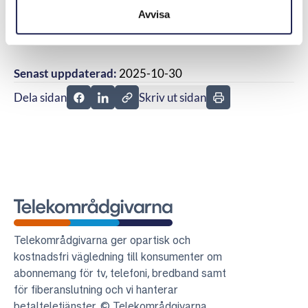
därför rätt att frånträda avtalet med hänvisning till
Avvisa
ångerrätten.
Senast uppdaterad:
2025-10-30
Dela sidan
Skriv ut sidan
Dela sidan på Facebook
Dela sidan på Linkedin
Telekområdgivarna
Telekområdgivarna ger opartisk och
kostnadsfri vägledning till konsumenter om
abonnemang för tv, telefoni, bredband samt
för fiberanslutning och vi hanterar
betalteletjänster. © Telekområdgivarna