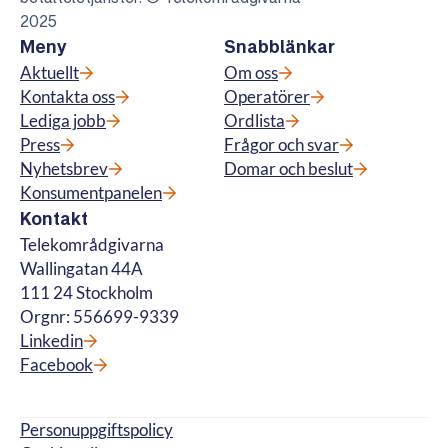
2025
Meny
Snabblänkar
Aktuellt
Om oss
Kontakta oss
Operatörer
Lediga jobb
Ordlista
Press
Frågor och svar
Nyhetsbrev
Domar och beslut
Konsumentpanelen
Kontakt
Telekområdgivarna
Wallingatan 44A
111 24 Stockholm
Orgnr: 556699-9339
Linkedin
Facebook
Personuppgiftspolicy