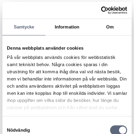
En konsument felanmälde att hennes hemtelefon inte
fungerade. När felet till slut blev åtgärdat hade
Samtycke
Information
Om
konsumenten varit utan telefoni i 99 dagar.
Konsumenten ansåg sig berättigad till skadestånd för
bland annat psykiskt lidande eftersom operatören hade
Denna webbplats använder cookies
hanterat hennes ärende bristfälligt.
På vår webbplats används cookies för webbstatistik
ARN menade att konsumenten bland annat hade yrkat
samt tekniskt behov. Några cookies sparas i din
ersättning för de besvär och det lidande hon drabbats
utrustning för att komma ihåg dina val vid nästa besök,
av till följd av påstådda brister i operatörens hantering
men vi behandlar inte informationen på vår webbsida. Din
av reklamationsärendet. ARN uttalade att sådana
och andra användares aktivitet på webbplatsen loggas
besvär är att se som en så kallad ideell skada och
men kan inte kopplas ihop till enskilda individer. Vi samlar
ersättning för sådan skada ersätts inte i svensk rätt i
ihop uppgifter om vilka sidor du besöker, hur länge du
samband med fel i en tjänst.
stannar på webbplatsen och från vilket land du surfar.
Senast uppdaterad:
2025-10-16
Samtyckesval
Nödvändig
Dela sidan
Skriv ut sidan