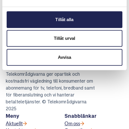
Senast uppdaterad:
2026-05-08
Dela sidan
Skriv ut sidan
Dela sidan på Facebook
Dela sidan på Linkedin
Tillåt alla
Tillåt urval
Avvisa
Telekområdgivarna
Telekområdgivarna ger opartisk och
kostnadsfri vägledning till konsumenter om
abonnemang för tv, telefoni, bredband samt
för fiberanslutning och vi hanterar
betalteletjänster. © Telekområdgivarna
2025
Meny
Snabblänkar
Aktuellt
Om oss