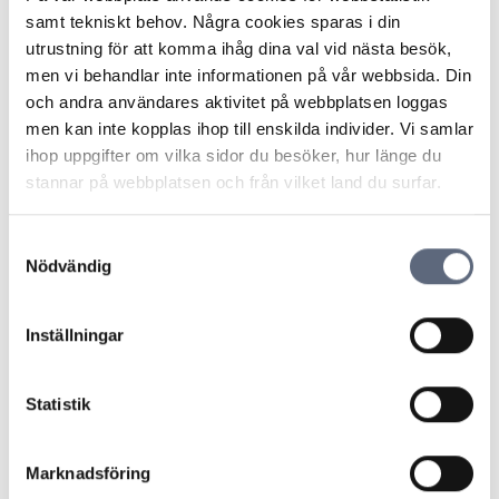
dessa priser. Konsumenten hade ingen inspelning från
samt tekniskt behov. Några cookies sparas i din
samtalen med bolaget avseende priser men kunde i
utrustning för att komma ihåg dina val vid nästa besök,
avskrift redovisa hur bolagets kundtjänst även ett år
men vi behandlar inte informationen på vår webbsida. Din
senare lämnat exakt samma felaktiga prisinformation
och andra användares aktivitet på webbplatsen loggas
som de lämnat till honom före resan.
men kan inte kopplas ihop till enskilda individer. Vi samlar
Nämnden konstaterade att det av allmänna rättsliga
ihop uppgifter om vilka sidor du besöker, hur länge du
principer följer att den som påstår att ett visst
stannar på webbplatsen och från vilket land du surfar.
förhållande föreligger också måste kunna bevisa att så
är fallet. Bolaget har inte ifrågasatt utskriften från
Samtyckesval
konsumentens samtal med bolagets kundtjänst.
Nödvändig
Informationen som lämnades vid det tillfället stämde
överens med den information som konsumenten sade
Inställningar
sig ha fått då han kontaktade bolaget första gången.
Nämnden ansåg att konsumenten därmed visat att
debiteringen inte skett i överensstämmelse med
Statistik
bolagets prisinformation och biföll konsumentens
yrkande om prisavdrag.
Marknadsföring