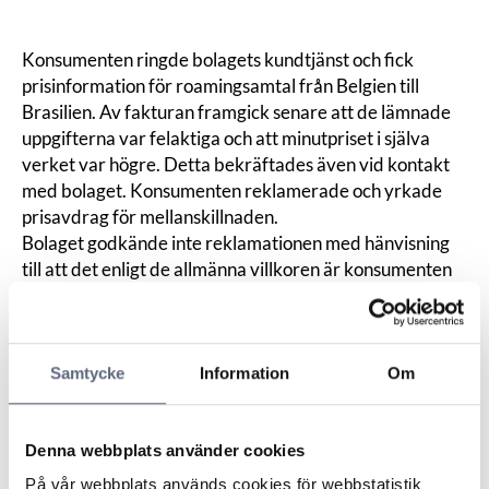
Konsumenten ringde bolagets kundtjänst och fick
prisinformation för roamingsamtal från Belgien till
Brasilien. Av fakturan framgick senare att de lämnade
uppgifterna var felaktiga och att minutpriset i själva
verket var högre. Detta bekräftades även vid kontakt
med bolaget. Konsumenten reklamerade och yrkade
prisavdrag för mellanskillnaden.
Bolaget godkände inte reklamationen med hänvisning
till att det enligt de allmänna villkoren är konsumenten
själv som ansvarar för att informera sig om gällande
priser. Bolaget framförde att de inte lämnat felaktiga
prisuppgifter till konsumenten och att de inte har någon
Samtycke
Information
Om
skyldighet att redovisa priser för alla telefonbolag i hela
världen för det fall att en kund ska resa utomlands.
Konsumenten ifrågasatte inte sitt ansvar enligt villkoren
Denna webbplats använder cookies
att informera sig om gällande priser men hävdade att
det inte var möjligt att inhämta korrekt information om
På vår webbplats används cookies för webbstatistik