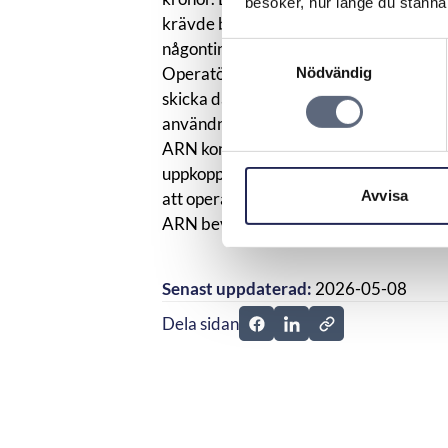
besöker, hur länge du stannar
krävde betalningsbefrielse då denne int
någonting.
Samtyckesval
Operatören menade att konsumenten sjä
Nödvändig
skicka datatrafik utanför Sverige samt
användning utomlands.
ARN konstaterade att det krävs att kund
uppkoppling i utlandet eller att kunden 
Avvisa
att operatören måste bevisa att informa
ARN bevisat att informationsskyldighet
Senast uppdaterad:
2026-05-08
Dela sidan
Dela sidan på Facebook
Dela sidan på Linkedi