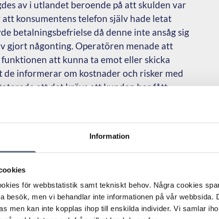
es av i utlandet beroende på att skulden var
g att konsumentens telefon själv hade letat
e betalningsbefrielse då denne inte ansåg sig
lv gjort någonting. Operatören menade att
funktionen att kunna ta emot eller skicka
tt de informerar om kostnader och risker med
terade att det krävs att kunden har fått
 uppkoppling i utlandet eller att kunden vid det
a. ARN sade…
Information
cookies
kies för webbstatistik samt tekniskt behov. Några cookies sparas
ta besök, men vi behandlar inte informationen på vår webbsida.
 i utlandet beroende på att skulden var uppe i 5 000
s men kan inte kopplas ihop till enskilda individer. Vi samlar iho
s telefon själv hade letat uppdateringar. Konsumenten