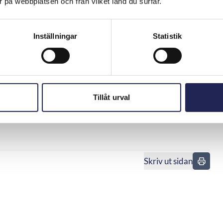
 på webbplatsen och från vilket land du surfar.
e ansåg sig varnad av operatören och inte själv gjort
lv måste aktivera funktionen att kunna ta emot eller
Inställningar
Statistik
 att de informerar om kostnader och risker med
en har fått generell information om risken för
vid det aktuella tillfället varnas för detta. ARN sade även
Tillåt urval
tion eller varning har getts. Eftersom operatören enligt
en uppfyllts ansågs konsumenten skyldig att betala.
Skriv ut sidan
n