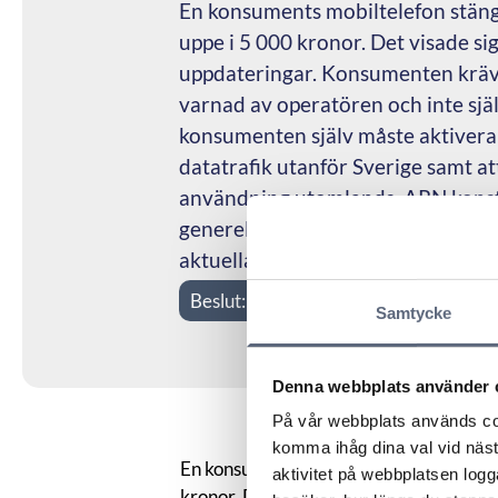
En konsuments mobiltelefon stängd
uppe i 5 000 kronor. Det visade si
uppdateringar. Konsumenten krävd
varnad av operatören och inte sjä
konsumenten själv måste aktivera 
datatrafik utanför Sverige samt a
användning utomlands. ARN konsta
generell information om risken för
aktuella tillfället varnas för dett
Beslut:
Konsumenten fick inte rätt
Samtycke
Denna webbplats använder 
På vår webbplats används coo
komma ihåg dina val vid näs
En konsuments mobiltelefon stängdes av
aktivitet på webbplatsen logga
kronor. Det visade sig att konsumenten