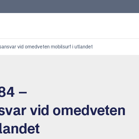
nsvar vid omedveten mobilsurf i utlandet
84 –
svar vid omedveten
tlandet