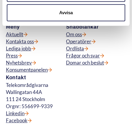
för fiberanslutning och vi hanterar
betalteletjänster. © Telekområdgivarna
Avvisa
2025
Meny
Snabblänkar
Aktuellt
Om oss
Kontakta oss
Operatörer
Lediga jobb
Ordlista
Press
Frågor och svar
Nyhetsbrev
Domar och beslut
Konsumentpanelen
Kontakt
Telekområdgivarna
Wallingatan 44A
111 24 Stockholm
Orgnr: 556699-9339
Linkedin
Facebook