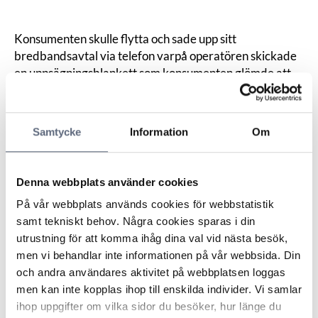
Konsumenten skulle flytta och sade upp sitt
bredbandsavtal via telefon varpå operatören skickade
en uppsägningsblankett som konsumenten glömde att
skicka tillbaka till operatören. Över ett år efter
uppsägningen upptäckte konsumenten att operatören
fortsatt att debitera henne månadsvis via autogirot och
Samtycke
Information
Om
begärde därför återbetalning.
Operatören nekade med hänvisning till att operatören
trott att hon ville fullfölja avtalet då hon aldrig skickat in
Denna webbplats använder cookies
uppsägningsblanketten, inte anmält flytt enligt villkoren
På vår webbplats används cookies för webbstatistik
samt fortsatt att betala.
samt tekniskt behov. Några cookies sparas i din
ARN ansåg att det framgick att en muntlig uppsägning
utrustning för att komma ihåg dina val vid nästa besök,
gjorts av ett brev från operatören som hänvisade till att
men vi behandlar inte informationen på vår webbsida. Din
man skickat en uppsägningsblankett. Det faktum att
och andra användares aktivitet på webbplatsen loggas
konsumenten, uppenbarligen av misstag eller i tron att
men kan inte kopplas ihop till enskilda individer. Vi samlar
operatören skulle stoppa autogireringen, fortsatt att
ihop uppgifter om vilka sidor du besöker, hur länge du
betala abonnemangsavgiften kunde inte anses innebära