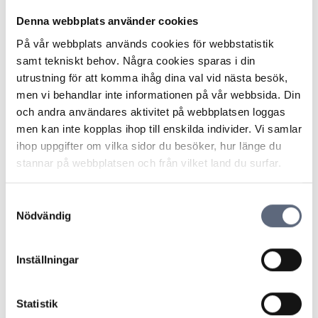
Om du inte ser något mejl från oss, vänligen kontrollera
Denna webbplats använder cookies
din skräppostmapp.
På vår webbplats används cookies för webbstatistik
Vi arbetar varje dag med att göra telekommarknaden
samt tekniskt behov. Några cookies sparas i din
till Sveriges bästa konsumentmarknad. Vill du vara med
utrustning för att komma ihåg dina val vid nästa besök,
i arbetet så anmäl dig gärna till vår
konsumentpanel
.
men vi behandlar inte informationen på vår webbsida. Din
Om du vill veta mer om hur vi sparar dina
och andra användares aktivitet på webbplatsen loggas
personuppgifter kan du läsa mer på sidan om
men kan inte kopplas ihop till enskilda individer. Vi samlar
personuppgiftspolicy
.
ihop uppgifter om vilka sidor du besöker, hur länge du
stannar på webbplatsen och från vilket land du surfar.
Samtyckesval
Nödvändig
Telekområdgivarna
Inställningar
Telekområdgivarna ger opartisk och
kostnadsfri vägledning till konsumenter om
Statistik
abonnemang för tv, telefoni, bredband samt