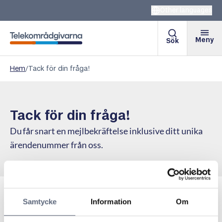
Other languages
Meny
Sök
Telekområdgivarna
Hem
/
Tack för din fråga!
Tack för din fråga!
Du får snart en mejlbekräftelse inklusive ditt unika
ärendenummer från oss.
Samtycke
Information
Om
Vad händer nu?
Vi kommer att besvara din fråga så snart vi kan.