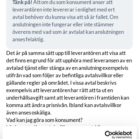
Tänk på!
Att om du som konsument anser att
leverantören inte levererar i enlighet med ert
avtal behöver du kunna visa att så är fallet. Om
anslutningen inte fungerar eller inte stämmer
överens med vad som är avtalat kan anslutningen
anses
felaktig.
Det är på samma sätt upp till leverantören att visa att
det finns en grund för att upphöra med leveransen av en
avtalad tjänst eller stänga av en anslutning exempelvis
utifrån vad som följer av befintliga avtalsvillkor eller
gällande regler på området. I vissa avtal beskrivs
exempelvis att leverantören har rätt att ta ut en
underhållsavgift samt att leverantören i framtiden kan
komma att ändra prisnivån. Ibland kan avtalsvillkor
även anses
oskäliga
.
Vad kan jag göra som konsument?
Läs igenom dina avtalsvillkor noggrant. Vi
rekommenderar att du gör ett
skriftligt klagomål
till din