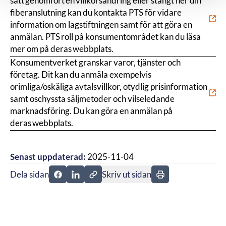
sätt genomfört en villkorsändring eller stängt ner din
fiberanslutning kan du kontakta PTS för vidare
information om lagstiftningen samt för att göra en
anmälan. PTS roll på konsumentområdet kan du läsa
mer om på deras webbplats.
Konsumentverket granskar varor, tjänster och
företag. Dit kan du anmäla exempelvis
orimliga/oskäliga avtalsvillkor, otydlig prisinformation
samt oschyssta säljmetoder och vilseledande
marknadsföring. Du kan göra en anmälan på
deras webbplats.
Senast uppdaterad:
2025-11-04
Dela sidan
Skriv ut sidan
Dela sidan på Facebook
Dela sidan på Linkedin