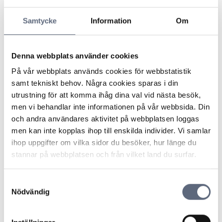
leverantör om du inte är nöjd.
När du skriver till leverantören bör du komma ihåg
Samtycke
Information
Om
följande:
Skriv ner kontaktuppgifter och kundnummer för den
person som står skriven på avtalet
Denna webbplats använder cookies
Beskriv problemet kortfattat samt vad du önskar se för
På vår webbplats används cookies för webbstatistik
lösning i ärendet.
samt tekniskt behov. Några cookies sparas i din
Du kan begära förlängt förfallodatum på dina fakturor
utrustning för att komma ihåg dina val vid nästa besök,
till dess att ärendet är utrett.
men vi behandlar inte informationen på vår webbsida. Din
och andra användares aktivitet på webbplatsen loggas
Tänk på
att om du anser att en avgift är felaktig
men kan inte kopplas ihop till enskilda individer. Vi samlar
men väljer att betala avgiften för att försäkra dig
ihop uppgifter om vilka sidor du besöker, hur länge du
om att anslutningen inte stängs ner är det viktigt
stannar på webbplatsen och från vilket land du surfar.
att du meddelar leverantören om att du betalar
avgiften i protest.
Samtyckesval
Du kan också bestrida räkningen, du kan läsa mer om
Nödvändig
detta på vår webbplats.
Begär ett skriftligt svar och spara en kopia på din