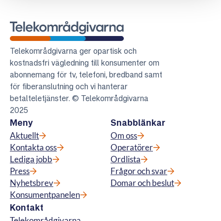
Telekområdgivarna
Telekområdgivarna ger opartisk och
kostnadsfri vägledning till konsumenter om
abonnemang för tv, telefoni, bredband samt
för fiberanslutning och vi hanterar
betalteletjänster. © Telekområdgivarna
2025
Meny
Snabblänkar
Aktuellt
Om oss
Kontakta oss
Operatörer
Lediga jobb
Ordlista
Press
Frågor och svar
Nyhetsbrev
Domar och beslut
Konsumentpanelen
Kontakt
Telekområdgivarna