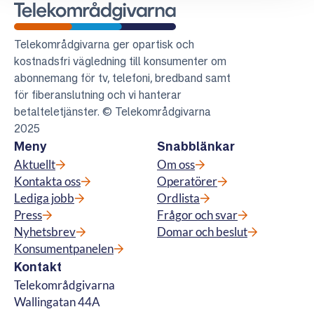
Telekområdgivarna
Telekområdgivarna ger opartisk och
kostnadsfri vägledning till konsumenter om
abonnemang för tv, telefoni, bredband samt
för fiberanslutning och vi hanterar
betalteletjänster. © Telekområdgivarna
2025
Meny
Snabblänkar
Aktuellt
Om oss
Kontakta oss
Operatörer
Lediga jobb
Ordlista
Press
Frågor och svar
Nyhetsbrev
Domar och beslut
Konsumentpanelen
Kontakt
Telekområdgivarna
Wallingatan 44A