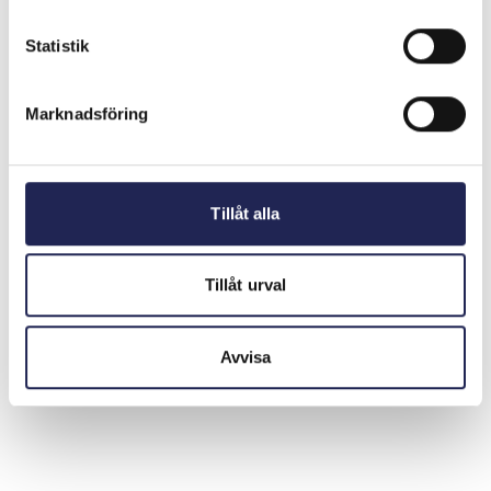
Statistik
Lämna aldrig ut BankID eller andra personliga
uppgifter på uppmaning av någon annan.
Marknadsföring
Blir du uppringd av någon som vill “hjälpa dig” att
rätta till felköp eller något annat, lägg på luren.
Tillåt alla
Du kan läsa mer om tips och tricks på sidan
Svårlurad
.
Tillåt urval
Senast uppdaterad:
2025-11-13
Dela sidan
Skriv ut sidan
Dela sidan på Facebook
Dela sidan på Linkedin
Avvisa