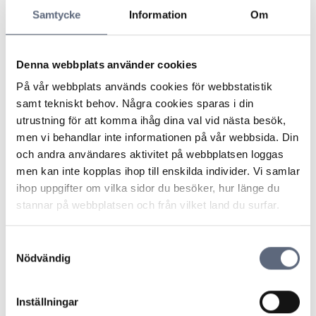
Samtycke
Information
Om
Denna webbplats använder cookies
På vår webbplats används cookies för webbstatistik
samt tekniskt behov. Några cookies sparas i din
utrustning för att komma ihåg dina val vid nästa besök,
När beställningarna över nätet ökar markant, så ökar
men vi behandlar inte informationen på vår webbsida. Din
även bedrägerierna. Här är några tips från oss på
och andra användares aktivitet på webbplatsen loggas
Telekområdgivarna:
men kan inte kopplas ihop till enskilda individer. Vi samlar
ihop uppgifter om vilka sidor du besöker, hur länge du
Klicka aldrig på länkar i mejl eller sms om du inte
stannar på webbplatsen och från vilket land du surfar.
är helt säker på att de är korrekta.
Samtyckesval
Kontrollera avsändaren – ser mejlet eller sms:et ut
Nödvändig
att komma från en myndighet, men något känns
fel? Sök själv upp kontaktuppgifter via
Inställningar
myndighetens officiella webbplats.