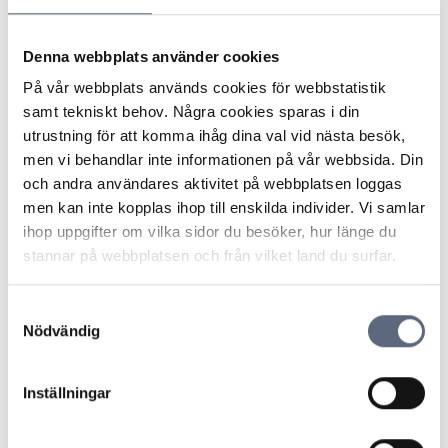
Så funkar det:
Du skriver in ditt lösenord.
Denna webbplats använder cookies
Du får en kod till mobilen eller använder en app för att
bekräfta.
På vår webbplats används cookies för webbstatistik
Det gör det mycket svårare för bedragare att ta sig in,
samt tekniskt behov. Några cookies sparas i din
även om de har ditt lösenord.
utrustning för att komma ihåg dina val vid nästa besök,
men vi behandlar inte informationen på vår webbsida. Din
och andra användares aktivitet på webbplatsen loggas
Senast uppdaterad:
2025-10-30
men kan inte kopplas ihop till enskilda individer. Vi samlar
ihop uppgifter om vilka sidor du besöker, hur länge du
Dela sidan
Skriv ut sidan
Dela sidan på Facebook
Dela sidan på Linkedin
stannar på webbplatsen och från vilket land du surfar.
Samtyckesval
Nödvändig
Inställningar
Telekområdgivarna
Telekområdgivarna ger opartisk och