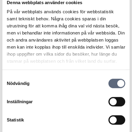
Denna webbplats använder cookies
Sveriges kommuner har ett lokalt stadsnät. Cirka nio av
tio stadsnät drivs via kommunala bolag.
På vår webbplats används cookies för webbstatistik
samt tekniskt behov. Några cookies sparas i din
utrustning för att komma ihåg dina val vid nästa besök,
Senast uppdaterad:
2025-10-30
men vi behandlar inte informationen på vår webbsida. Din
och andra användares aktivitet på webbplatsen loggas
Dela sidan
Skriv ut sidan
Dela sidan på Facebook
Dela sidan på Linkedin
men kan inte kopplas ihop till enskilda individer. Vi samlar
ihop uppgifter om vilka sidor du besöker, hur länge du
stannar på webbplatsen och från vilket land du surfar.
Samtyckesval
Nödvändig
Telekområdgivarna
Telekområdgivarna ger opartisk och
Inställningar
kostnadsfri vägledning till konsumenter om
abonnemang för tv, telefoni, bredband samt
Statistik
för fiberanslutning och vi hanterar
betalteletjänster. © Telekområdgivarna