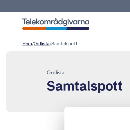
Telekområdgivarna
Hem
/
Ordlista
/
Samtalspott
Ordlista
Samtalspott