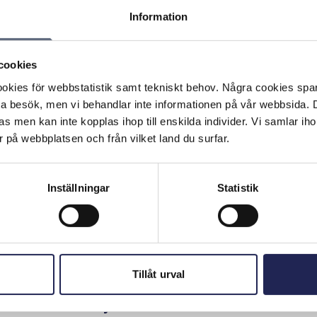
n till operatören för att kunna ringa med en telefon med
Information
 du enbart ringa nödnummer t ex. Hur snabbt potten tar
nger, utlandssamtal och betalsamtal är betydligt dyrare än
tören har krav på att du fyller på ditt kontantkort med
cookies
kvar. Detta för att de ska kunna ta bort kontantkort som
kies för webbstatistik samt tekniskt behov. Några cookies sparas
 att om du inte fyller på enligt operatörens krav kan du
ta besök, men vi behandlar inte informationen på vår webbsida.
kontantkortet.
s men kan inte kopplas ihop till enskilda individer. Vi samlar iho
 på webbplatsen och från vilket land du surfar.
Skriv ut sidan
Inställningar
Statistik
n
Tillåt urval
Meny
Snabblänka