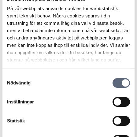
data.
På vår webbplats används cookies för webbstatistik
samt tekniskt behov. Några cookies sparas i din
utrustning för att komma ihåg dina val vid nästa besök,
Senast uppdaterad:
2025-10-30
men vi behandlar inte informationen på vår webbsida. Din
Dela sidan
Skriv ut sidan
Dela sidan på Facebook
Dela sidan på Linkedin
och andra användares aktivitet på webbplatsen loggas
men kan inte kopplas ihop till enskilda individer. Vi samlar
ihop uppgifter om vilka sidor du besöker, hur länge du
stannar på webbplatsen och från vilket land du surfar.
Samtyckesval
Nödvändig
Telekområdgivarna
Telekområdgivarna ger opartisk och
Inställningar
kostnadsfri vägledning till konsumenter om
abonnemang för tv, telefoni, bredband samt
för fiberanslutning och vi hanterar
Statistik
betalteletjänster. © Telekområdgivarna
2025