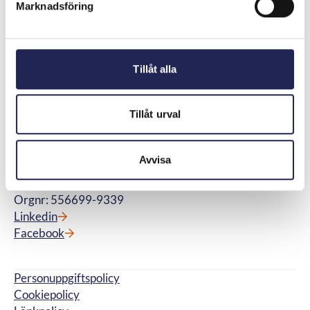
Marknadsföring
Meny
Snabblänkar
Aktuellt
Om oss
Kontakta oss
Operatörer
Lediga jobb
Ordlista
Tillåt alla
Press
Frågor och svar
Nyhetsbrev
Domar och beslut
Konsumentpanelen
Tillåt urval
Kontakt
Telekområdgivarna
Avvisa
Wallingatan 44A
111 24 Stockholm
Orgnr: 556699-9339
Linkedin
Facebook
Personuppgiftspolicy
Cookiepolicy