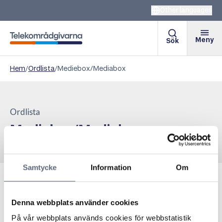
Other languages
Meny
Sök
Telekområdgivarna
Hem
/
Ordlista
/
Mediebox/Mediabox
Ordlista
Mediebox/Mediabox
Samtycke
Information
Om
Se
Medieomvandlare
.
Denna webbplats använder cookies
På vår webbplats används cookies för webbstatistik