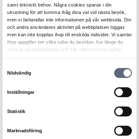
Senast uppdaterad:
2025-10-30
samt tekniskt behov. Några cookies sparas i din
utrustning för att komma ihåg dina val vid nästa besök,
Dela sidan
Skriv ut sidan
Dela sidan på Facebook
Dela sidan på Linkedin
men vi behandlar inte informationen på vår webbsida. Din
och andra användares aktivitet på webbplatsen loggas
men kan inte kopplas ihop till enskilda individer. Vi samlar
ihop uppgifter om vilka sidor du besöker, hur länge du
stannar på webbplatsen och från vilket land du surfar.
Samtyckesval
Telekområdgivarna
Nödvändig
Telekområdgivarna ger opartisk och
kostnadsfri vägledning till konsumenter om
abonnemang för tv, telefoni, bredband samt
Inställningar
för fiberanslutning och vi hanterar
betalteletjänster. © Telekområdgivarna
Statistik
2025
Meny
Snabblänkar
Aktuellt
Om oss
Marknadsföring
Kontakta oss
Operatörer