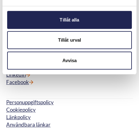
Lediga jobb
Ordlista
Press
Frågor och svar
Tillåt alla
Nyhetsbrev
Domar och beslut
Konsumentpanelen
Kontakt
Tillåt urval
Telekområdgivarna
Wallingatan 44A
111 24 Stockholm
Avvisa
Orgnr: 556699-9339
Linkedin
Facebook
Personuppgiftspolicy
Cookiepolicy
Länkpolicy
Användbara länkar