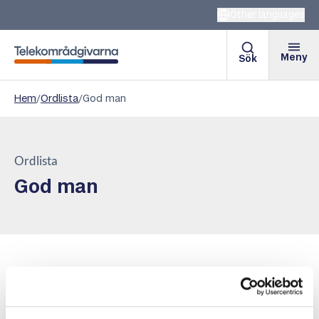
Other languages
Meny
Sök
Telekområdgivarna
Hem
/
Ordlista
/
God man
Ordlista
God man
En god man är en person som utses av tingsrätten för att
hjälpa någon som har svårt att sköta sin ekonomi, ta
hand om sina rättigheter eller fatta viktiga beslut. Det