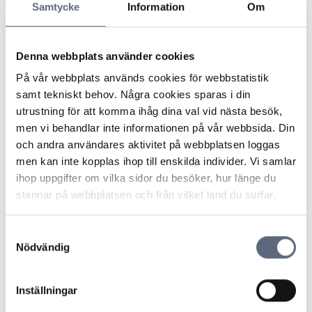
Samtycke
Information
Om
kan till exempel handla om att betala räkningar, ansöka
om bidrag eller företräda personen i kontakt med
myndigheter.
Denna webbplats använder cookies
En god man är inte en anställd, utan en frivillig som har
ett juridiskt ansvar att agera i den hjälpbehövandes
På vår webbplats används cookies för webbstatistik
bästa intresse. Personen som får hjälp behåller sin rätt
samt tekniskt behov. Några cookies sparas i din
att fatta egna beslut – till skillnad från en förvaltare,
utrustning för att komma ihåg dina val vid nästa besök,
som kan fatta beslut åt personen.
men vi behandlar inte informationen på vår webbsida. Din
och andra användares aktivitet på webbplatsen loggas
men kan inte kopplas ihop till enskilda individer. Vi samlar
Senast uppdaterad:
2025-10-30
ihop uppgifter om vilka sidor du besöker, hur länge du
stannar på webbplatsen och från vilket land du surfar.
Dela sidan
Skriv ut sidan
Dela sidan på Facebook
Dela sidan på Linkedin
Samtyckesval
Nödvändig
Inställningar