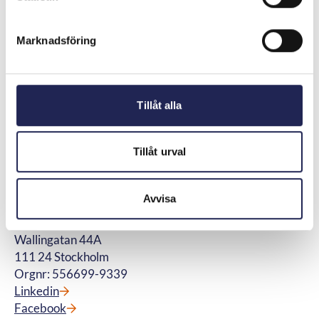
abonnemang för tv, telefoni, bredband samt
för fiberanslutning och vi hanterar
Marknadsföring
betalteletjänster. © Telekområdgivarna
2025
Meny
Snabblänkar
Aktuellt
Om oss
Tillåt alla
Kontakta oss
Operatörer
Lediga jobb
Ordlista
Press
Frågor och svar
Tillåt urval
Nyhetsbrev
Domar och beslut
Konsumentpanelen
Avvisa
Kontakt
Telekområdgivarna
Wallingatan 44A
111 24 Stockholm
Orgnr: 556699-9339
Linkedin
Facebook