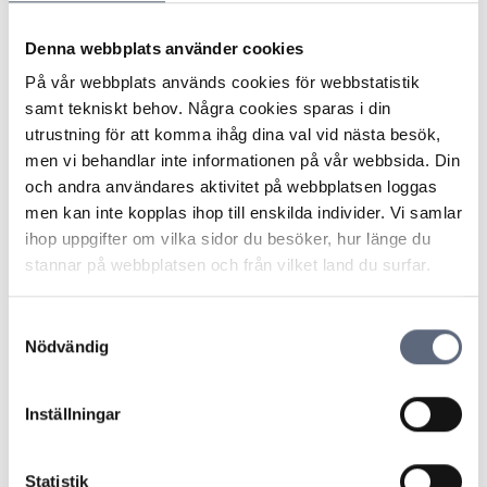
betalning och det finns vissa saker som måste finnas
med på en faktura. Fakturadatum, fakturanummer,
Denna webbplats använder cookies
säljarens och köparens adress och
På vår webbplats används cookies för webbstatistik
momsregistreringsnummer är exempel på sådana
samt tekniskt behov. Några cookies sparas i din
uppgifter.
utrustning för att komma ihåg dina val vid nästa besök,
men vi behandlar inte informationen på vår webbsida. Din
och andra användares aktivitet på webbplatsen loggas
Senast uppdaterad:
2025-10-30
men kan inte kopplas ihop till enskilda individer. Vi samlar
Dela sidan
Skriv ut sidan
Dela sidan på Facebook
Dela sidan på Linkedin
ihop uppgifter om vilka sidor du besöker, hur länge du
stannar på webbplatsen och från vilket land du surfar.
Samtyckesval
Nödvändig
Inställningar
Telekområdgivarna
Telekområdgivarna ger opartisk och
kostnadsfri vägledning till konsumenter om
Statistik