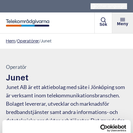
Other languages
Meny
Sök
Telekområdgivarna
Hem
/
Operatörer
/
Junet
Operatör
Junet
Junet AB är ett aktiebolag med säte i Jönköping som
är verksamt inom telekommunikationsbranschen.
Bolaget levererar, utvecklar och marknadsför
bredbandstjänster samt andra informations- och
datatekniska produkter och tjänster. Det grundades
år 2005 och har ett tiotal anställda.