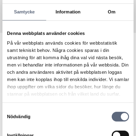
Samtycke
Information
Om
Denna webbplats använder cookies
På vår webbplats används cookies för webbstatistik
samt tekniskt behov. Några cookies sparas i din
Junet är partner till Telekområdgivarna sedan 2024 och
utrustning för att komma ihåg dina val vid nästa besök,
levererar bredbandstjänster.
men vi behandlar inte informationen på vår webbsida. Din
Behöver du komma i kontakt med Junets kundtjänst?
och andra användares aktivitet på webbplatsen loggas
Till support
men kan inte kopplas ihop till enskilda individer. Vi samlar
ihop uppgifter om vilka sidor du besöker, hur länge du
Senast uppdaterad:
2025-10-30
stannar på webbplatsen och från vilket land du surfar.
Dela sidan
Skriv ut sidan
Dela sidan på Facebook
Dela sidan på Linkedin
Samtyckesval
Nödvändig
Inställningar