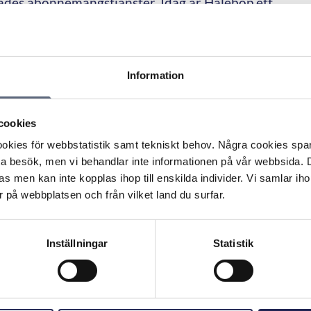
ades abonnemangstjänster. Idag är Halebop ett
iktar sig främst till digitalt orienterade kunder
Information
cookies
rna sedan starten 2006. Halebop går i Telias mobilnät:
kies för webbstatistik samt tekniskt behov. Några cookies sparas
ta besök, men vi behandlar inte informationen på vår webbsida.
ar du Mina sidor:
s men kan inte kopplas ihop till enskilda individer. Vi samlar iho
 på webbplatsen och från vilket land du surfar.
ops kundtjänst?
Inställningar
Statistik
Skriv ut sidan
n