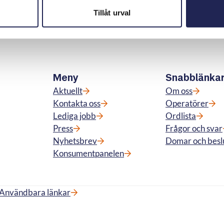
Tillåt urval
Meny
Snabblänka
Aktuellt
Om oss
Kontakta oss
Operatörer
Lediga jobb
Ordlista
Press
Frågor och svar
Nyhetsbrev
Domar och besl
Konsumentpanelen
Användbara länkar