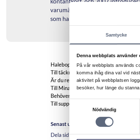
kontantkort, och 2007 introducer
varumärke inom Telia Company och r
som hanterar sina tjänster online.
Samtycke
Denna webbplats använder 
Halebop är partner till Telekområdgiva
På vår webbplats används coo
Till täckningskartan
komma ihåg dina val vid näs
Är du redan kund hos Halebop? Här hitt
aktivitet på webbplatsen logga
Till Mina sidor
besöker, hur länge du stannar
Behöver du komma i kontakt med Haleb
Samtyckesval
Till support
Nödvändig
Senast uppdaterad:
2025-10-30
Dela sidan
Dela sidan på Facebook
Dela sidan på Linkedi