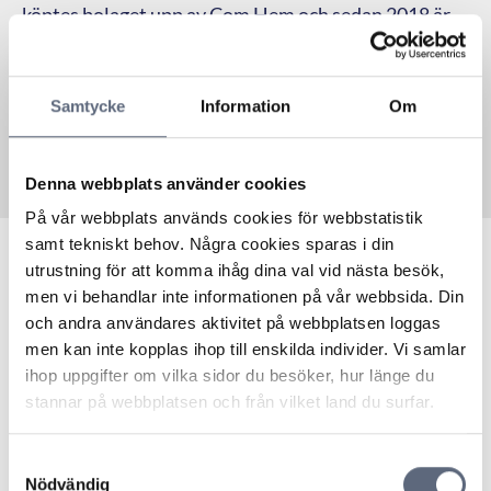
köptes bolaget upp av Com Hem och sedan 2018 är
Boxer en del av Tele2-koncernen. Sändningarna i
marknätet upphörde vid årsskiftet 2024/2025.
Samtycke
Information
Om
Denna webbplats använder cookies
På vår webbplats används cookies för webbstatistik
samt tekniskt behov. Några cookies sparas i din
utrustning för att komma ihåg dina val vid nästa besök,
Boxer är en partner till Telekområdgivarna sedan 2009.
men vi behandlar inte informationen på vår webbsida. Din
Är du redan kund hos Boxer?
och andra användares aktivitet på webbplatsen loggas
Till Mina sidor
men kan inte kopplas ihop till enskilda individer. Vi samlar
Behöver du komma i kontakt med Boxers kundtjänst?
ihop uppgifter om vilka sidor du besöker, hur länge du
Till support
stannar på webbplatsen och från vilket land du surfar.
Senast uppdaterad:
2025-10-30
Samtyckesval
Nödvändig