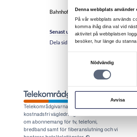
Denna webbplats använder 
Bahnhof är en Associerad partner till
På vår webbplats används coo
komma ihåg dina val vid näs
Senast uppdaterad:
2026-07-03
aktivitet på webbplatsen logga
besöker, hur länge du stannar
Dela sidan
Dela sidan på Facebook
Dela sidan på Linkedi
Samtyckesval
Nödvändig
Telekområdgivarna
Avvisa
Telekområdgivarna ger opartisk och
kostnadsfri vägledning till konsumenter
om abonnemang för tv, telefoni,
bredband samt för fiberanslutning och vi