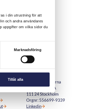
 i din utrustning för att
 Din och andra användares
p uppgifter om vilka sidor du
Marknadsföring
r
Kontakt
Tillåt alla
Telekområdgivarna
Wallingatan 44A
111 24 Stockholm
Orgnr: 556699-9339
ut
Linkedin