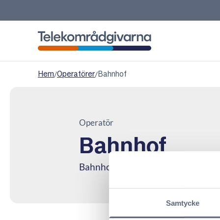
Telekområdgivarna
Hem
/
Operatörer
/
Bahnhof
Operatör
Bahnhof
Bahnhof är framförallt en bredban
Samtycke