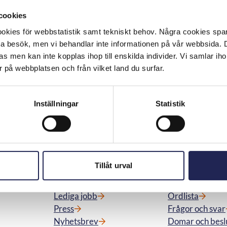
cookies
 Telekområdgivarna sedan 2026.
kies för webbstatistik samt tekniskt behov. Några cookies sparas
ta besök, men vi behandlar inte informationen på vår webbsida.
s men kan inte kopplas ihop till enskilda individer. Vi samlar iho
 på webbplatsen och från vilket land du surfar.
Skriv ut sidan
n
Inställningar
Statistik
Meny
Snabblänka
Tillåt urval
Aktuellt
Om oss
Kontakta oss
Operatörer
Lediga jobb
Ordlista
Press
Frågor och svar
Nyhetsbrev
Domar och besl