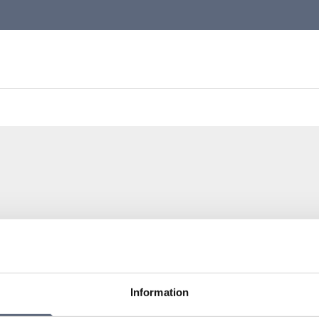
dsoperatör, samt har tv och streamingtjänster.
Information