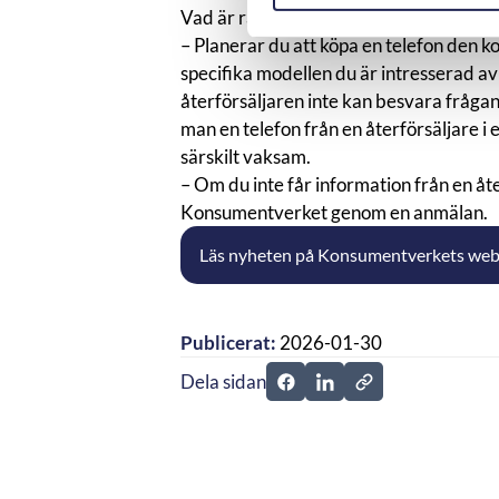
Vad är rådet till konsumenterna?
– Planerar du att köpa en telefon den 
specifika modellen du är intresserad av
återförsäljaren inte kan besvara frågan
man en telefon från en återförsäljare i 
särskilt vaksam.
– Om du inte får information från en å
Konsumentverket genom en anmälan.
Läs nyheten på Konsumentverkets web
Publicerat:
2026-01-30
Dela sidan
Dela sidan på Facebook
Dela sidan på Linkedi