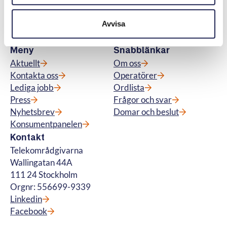
abonnemang för tv, telefoni, bredband samt
för fiberanslutning och vi hanterar
Avvisa
betalteletjänster. © Telekområdgivarna
2025
Meny
Snabblänkar
Aktuellt
Om oss
Kontakta oss
Operatörer
Lediga jobb
Ordlista
Press
Frågor och svar
Nyhetsbrev
Domar och beslut
Konsumentpanelen
Kontakt
Telekområdgivarna
Wallingatan 44A
111 24 Stockholm
Orgnr: 556699-9339
Linkedin
Facebook