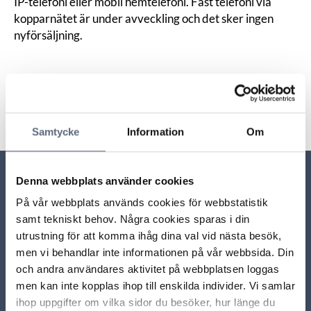
IP-telefoni eller mobil hemtelefoni.
Fast telefoni via
kopparnätet
är under avveckling och det sker ingen
nyförsäljning.
Senast uppdaterad:
2025-10-30
Dela sidan
Skriv ut sidan
Dela sidan på Facebook
Dela sidan på Linkedin
Samtycke
Information
Om
Denna webbplats använder cookies
Relaterade sidor till frågan
På vår webbplats används cookies för webbstatistik
samt tekniskt behov. Några cookies sparas i din
utrustning för att komma ihåg dina val vid nästa besök,
Måste jag tacka ja till erbjudandet om
ersättningslösning när kopparnätet tas bort hos mig?
men vi behandlar inte informationen på vår webbsida. Din
och andra användares aktivitet på webbplatsen loggas
men kan inte kopplas ihop till enskilda individer. Vi samlar
Kommer kopparnätet att tas bort?
ihop uppgifter om vilka sidor du besöker, hur länge du