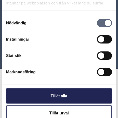
stannar på webbplatsen och från vilket land du surfar.
När tar Telia bort kopparnätet hos mig?
Samtyckesval
Nödvändig
ARN beslut
Inställningar
ARN 2015-04303 - Operatören inte skyldig att
installera teleledning
Statistik
Marknadsföring
Tillåt alla
Telekområdgivarna
Telekområdgivarna ger opartisk och
kostnadsfri vägledning till konsumenter om
Tillåt urval