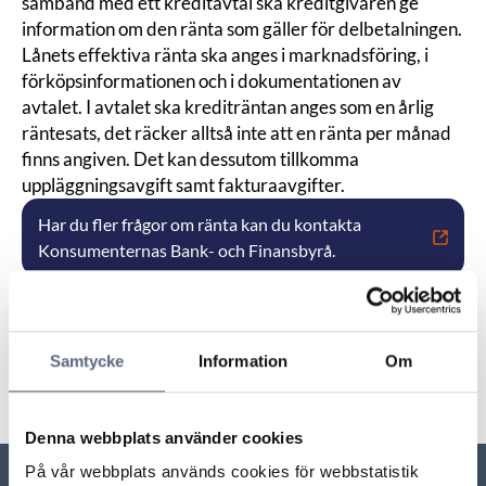
samband med ett kreditavtal ska kreditgivaren ge
information om den ränta som gäller för delbetalningen.
Lånets effektiva ränta ska anges i marknadsföring, i
förköpsinformationen och i dokumentationen av
avtalet. I avtalet ska krediträntan anges som en årlig
räntesats, det räcker alltså inte att en ränta per månad
finns angiven. Det kan dessutom tillkomma
uppläggningsavgift samt fakturaavgifter.
Har du fler frågor om ränta kan du kontakta
Konsumenternas Bank- och Finansbyrå.
Senast uppdaterad:
2025-10-30
Samtycke
Information
Om
Dela sidan
Skriv ut sidan
Dela sidan på Facebook
Dela sidan på Linkedin
Denna webbplats använder cookies
På vår webbplats används cookies för webbstatistik