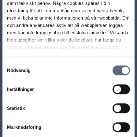
samt tekniskt behov. Några cookies sparas i din
Relaterade sidor till frågan
utrustning för att komma ihåg dina val vid nästa besök,
men vi behandlar inte informationen på vår webbsida. Din
och andra användares aktivitet på webbplatsen loggas
Olika sätt att betala för en fiberanslutning
men kan inte kopplas ihop till enskilda individer. Vi samlar
ihop uppgifter om vilka sidor du besöker, hur länge du
Vad händer om jag är sen med betalning av ett
stannar på webbplatsen och från vilket land du surfar.
kreditköp/avbetalning?
Samtyckesval
Vad händer om jag är sen med betalning vid en
Nödvändig
räntefri delbetalning?
Kan jag betala av hela avgiften för en delbetalning i
Inställningar
förtid?
Statistik
ARN beslut
Marknadsföring