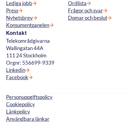
Lediga jobb
Ordlista
Press
Frågor och svar
Nyhetsbrev
Domar och beslut
Konsumentpanelen
Kontakt
Telekområdgivarna
Wallingatan 44A
111 24 Stockholm
Orgnr: 556699-9339
Linkedin
Facebook
Personuppgiftspolicy
Cookiepolicy
Länkpolicy
Användbara länkar