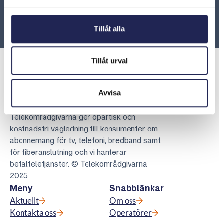
ARN 2019-17274 - Ingen rätt till startavgift eller
avgift för delbetalning
Tillåt alla
Tillåt urval
Avvisa
Telekområdgivarna
Telekområdgivarna ger opartisk och
kostnadsfri vägledning till konsumenter om
abonnemang för tv, telefoni, bredband samt
för fiberanslutning och vi hanterar
betalteletjänster. © Telekområdgivarna
2025
Meny
Snabblänkar
Aktuellt
Om oss
Kontakta oss
Operatörer