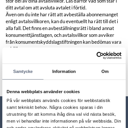
stor del av dina avtalsvillkor. Läs därför vad som står i
ditt avtal om att avsluta avtalet i förtid.
Även om du inte har rätt att avbeställa abonnemanget
enligt avtalsvillkoren, kan du eventuellt ha rätt till det i
alla fall. Det finns en avbeställningsrätt i bland annat
konsumenttjänstlagen, och avtalsvillkor som avviker
från konsumentskyddslagstiftningen kan bedömas vara
oskäliga
.
Senast uppdaterad:
2025-10-30
Samtycke
Information
Om
Dela sidan
Skriv ut sidan
Dela sidan på Facebook
Dela sidan på Linkedin
Denna webbplats använder cookies
På vår webbplats används cookies för webbstatistik
samt tekniskt behov. Några cookies sparas i din
Relaterade sidor till frågan
utrustning för att komma ihåg dina val vid nästa besök,
men vi behandlar inte informationen på vår webbsida. Din
och andra användares aktivitet på webbplatsen loggas