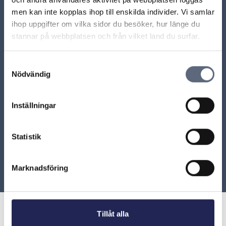
Vad säger konsumenttjänstlagen om avbeställning?
men kan inte kopplas ihop till enskilda individer. Vi samlar
ihop uppgifter om vilka sidor du besöker, hur länge du
Olika sätt att avsluta ett abonnemang
stannar på webbplatsen och från vilket land du surfar.
Samtyckesval
Nödvändig
ARN beslut
Inställningar
ARN 2017-05282 – Obalanserat avtalsvillkor var
ogiltigt
Statistik
ARN 2007-6964- Rätt att avbeställa tjänst innan
leverans
Marknadsföring
Tillåt alla