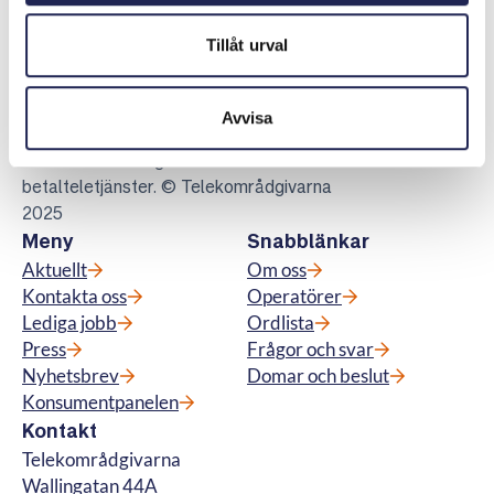
Tillåt urval
Telekområdgivarna
Telekområdgivarna ger opartisk och
kostnadsfri vägledning till konsumenter om
Avvisa
abonnemang för tv, telefoni, bredband samt
för fiberanslutning och vi hanterar
betalteletjänster. © Telekområdgivarna
2025
Meny
Snabblänkar
Aktuellt
Om oss
Kontakta oss
Operatörer
Lediga jobb
Ordlista
Press
Frågor och svar
Nyhetsbrev
Domar och beslut
Konsumentpanelen
Kontakt
Telekområdgivarna
Wallingatan 44A